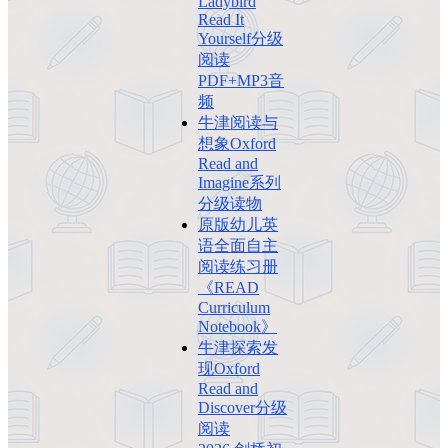
Ladybird
Read It
Yourself分级
阅读
PDF+MP3音
频
牛津阅读与
想象Oxford
Read and
Imagine系列
分级读物
原版幼儿英
语全面自主
阅读练习册
《READ
Curriculum
Notebook》
牛津探索发
现Oxford
Read and
Discover分级
阅读