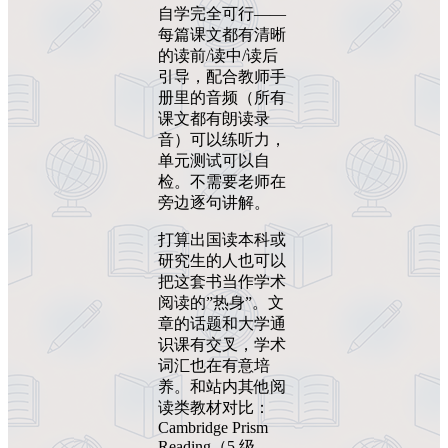
自学完全可行——
每篇课文都有清晰
的读前/读中/读后
引导，配合教师手
册里的音频（所有
课文都有朗读录
音）可以练听力，
单元测试可以自
检。不需要老师在
旁边逐句讲解。
打算出国读本科或
研究生的人也可以
把这套书当作学术
阅读的”热身”。文
章的话题和大学通
识课有交叉，学术
词汇也在有意培
养。和站内其他阅
读类教材对比：
Cambridge Prism
Reading（5 级，