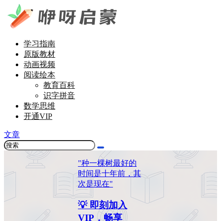
学习指南
原版教材
动画视频
阅读绘本
教育百科
识字拼音
数学思维
开通VIP
文章
"种一棵树最好的
时间是十年前，其
次是现在"
💡 即刻加入
VIP，畅享