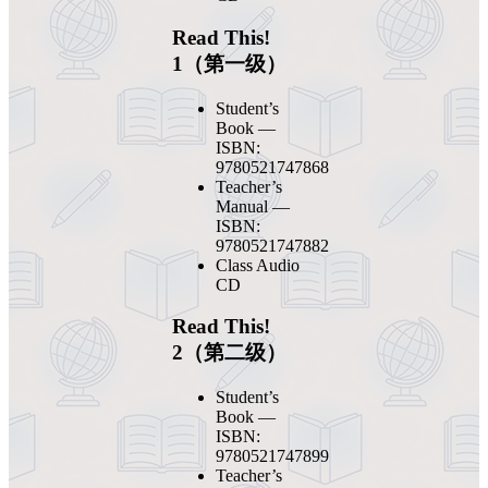
Read This!
1（第一级）
Student’s
Book —
ISBN:
9780521747868
Teacher’s
Manual —
ISBN:
9780521747882
Class Audio
CD
Read This!
2（第二级）
Student’s
Book —
ISBN:
9780521747899
Teacher’s