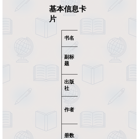
基本信息卡
片
Cambridge
书名
Read This!
Fascinating
副标
Stories from
the Content
题
Areas
Cambridge
出版
University
社
Press
Alice
Savage,
作者
Daphne
Mackey
4 级（Intro
册数
+ Level 1-