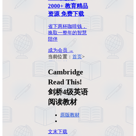
2000+ 教育精品
资源 免费下载
省下两杯咖啡钱，
换取一整年的智慧
陪伴
成为会员 →
当前位置：
首页
>
原版教材
>
Cambridge Read
Cambridge
This! 剑桥4级英语
Read This!
阅读教材
剑桥4级英语
阅读教材
原版教材
文末下载