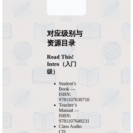
对应级别与
资源目录
Read This!
Intro（入门
级）
Student’s
Book —
ISBN:
9781107630710
Teacher’s
Manual —
ISBN:
9781107649231
Class Audio
CD