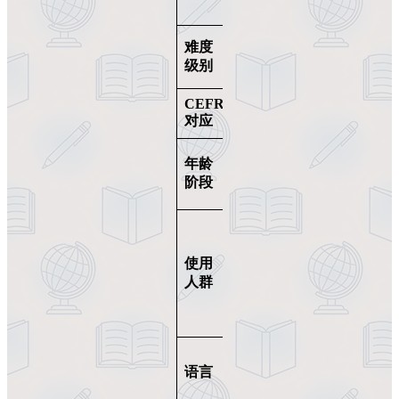
3）
High
难度
Beginning –
级别
Intermediate
CEFR
A2–B1
对应
青少年及
年龄
成人（16
阶段
岁以上）
ESL 成人/
青少年学
使用
习者、学
人群
术英语预
备阶段学
生
美式英语
语言
（American
English）