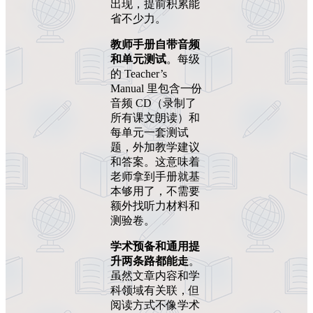
出现，提前积累能
省不少力。
教师手册自带音频
和单元测试
。每级
的 Teacher’s
Manual 里包含一份
音频 CD（录制了
所有课文朗读）和
每单元一套测试
题，外加教学建议
和答案。这意味着
老师拿到手册就基
本够用了，不需要
额外找听力材料和
测验卷。
学术预备和通用提
升两条路都能走
。
虽然文章内容和学
科领域有关联，但
阅读方式不像学术