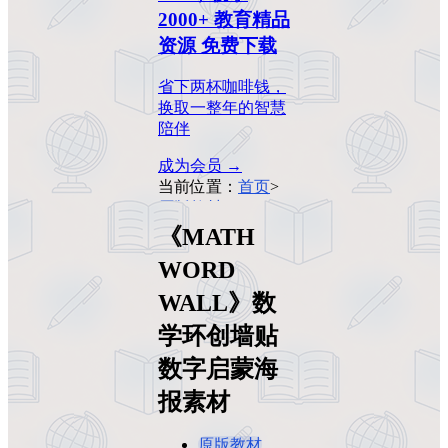
2000+ 教育精品
资源 免费下载
省下两杯咖啡钱，
换取一整年的智慧
陪伴
成为会员 →
当前位置：
首页
>
原版教材
>
《MATH WORD
《MATH
WALL》数学环创
WORD
墙贴数字启蒙海报
素材
WALL》数
学环创墙贴
数字启蒙海
报素材
原版教材