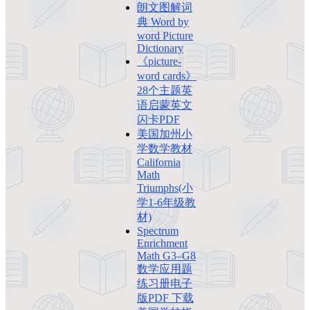
朗文图解词
典 Word by
word Picture
Dictionary
《picture-
word cards》
28个主题英
语启蒙英文
闪卡PDF
美国加州小
学数学教材
California
Math
Triumphs(小
学1-6年级教
材)
Spectrum
Enrichment
Math G3–G8
数学应用题
练习册电子
版PDF 下载