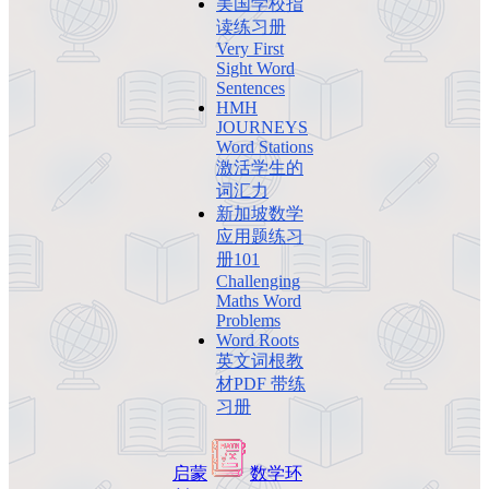
美国学校指
读练习册
Very First
Sight Word
Sentences
HMH
JOURNEYS
Word Stations
激活学生的
词汇力
新加坡数学
应用题练习
册101
Challenging
Maths Word
Problems
Word Roots
英文词根教
材PDF 带练
习册
启蒙
数学
环