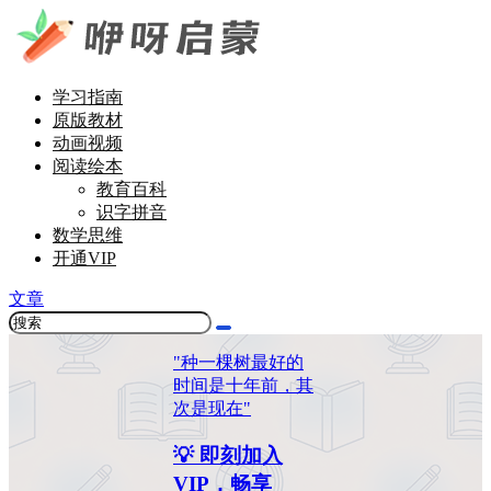
学习指南
原版教材
动画视频
阅读绘本
教育百科
识字拼音
数学思维
开通VIP
文章
"种一棵树最好的
时间是十年前，其
次是现在"
💡 即刻加入
VIP，畅享