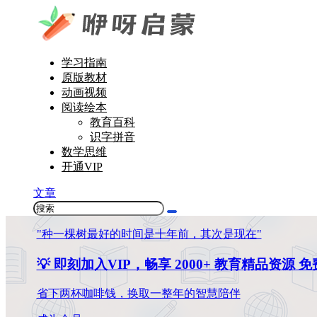
学习指南
原版教材
动画视频
阅读绘本
教育百科
识字拼音
数学思维
开通VIP
文章
"种一棵树最好的时间是十年前，其次是现在"
💡 即刻加入VIP，畅享 2000+ 教育精品资源 
省下两杯咖啡钱，换取一整年的智慧陪伴