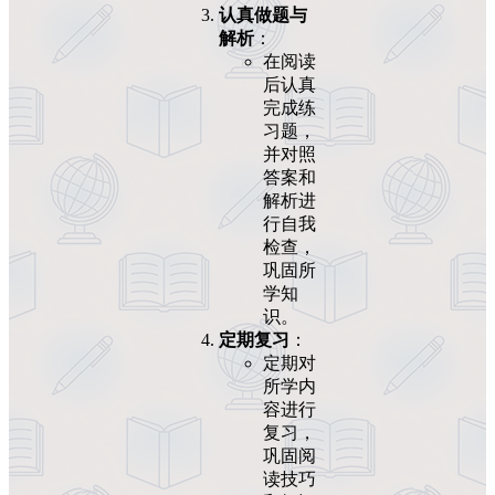
认真做题与
解析
：
在阅读
后认真
完成练
习题，
并对照
答案和
解析进
行自我
检查，
巩固所
学知
识。
定期复习
：
定期对
所学内
容进行
复习，
巩固阅
读技巧