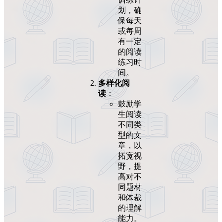
划，确
保每天
或每周
有一定
的阅读
练习时
间。
多样化阅
读
：
鼓励学
生阅读
不同类
型的文
章，以
拓宽视
野，提
高对不
同题材
和体裁
的理解
能力。