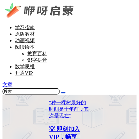
学习指南
原版教材
动画视频
阅读绘本
教育百科
识字拼音
数学思维
开通VIP
文章
"种一棵树最好的
时间是十年前，其
次是现在"
💡 即刻加入
VIP，畅享