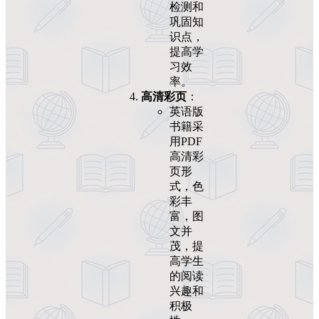
检测和
巩固知
识点，
提高学
习效
率。
高清彩页
：
英语版
书籍采
用PDF
高清彩
页形
式，色
彩丰
富，图
文并
茂，提
高学生
的阅读
兴趣和
积极