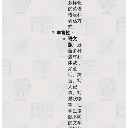
多样化
的英语
语境和
表达方
式。
丰富性
：
语文
版
：涵
盖多种
题材和
体裁，
如童
话、寓
言、写
人记
事、写
景状物
等，让
学生接
触不同
的文学