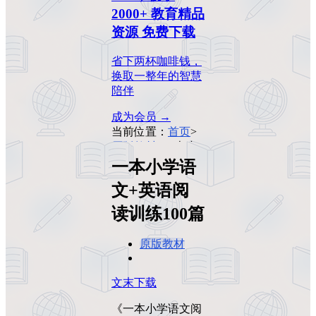
2000+ 教育精品
资源 免费下载
省下两杯咖啡钱，
换取一整年的智慧
陪伴
成为会员 →
当前位置：
首页
>
原版教材
>
一本小
学语文+英语阅读
一本小学语
训练100篇
文+英语阅
读训练100篇
原版教材
文末下载
《一本小学语文阅