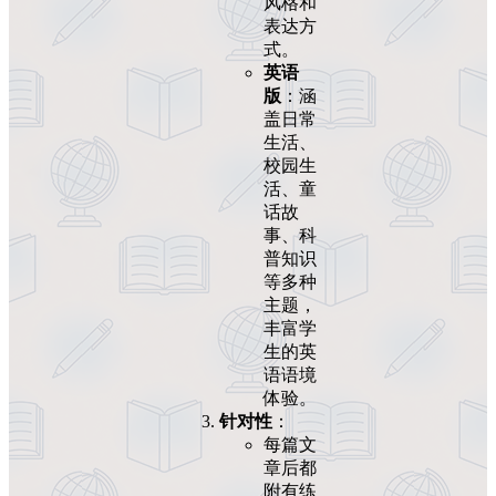
风格和
表达方
式。
英语
版
：涵
盖日常
生活、
校园生
活、童
话故
事、科
普知识
等多种
主题，
丰富学
生的英
语语境
体验。
针对性
：
每篇文
章后都
附有练