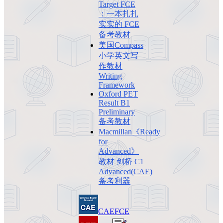
Target FCE
：一本扎扎
实实的 FCE
备考教材
美国Compass
小学英文写
作教材
Writing
Framework
Oxford PET
Result B1
Preliminary
备考教材
Macmillan《Ready
for
Advanced》
教材 剑桥 C1
Advanced(CAE)
备考利器
CAE
FCE