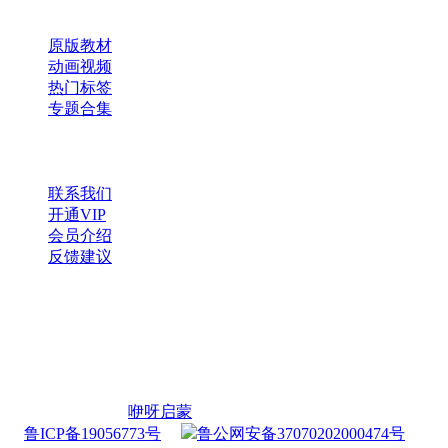
快速导航
原版教材
动画视频
热门标签
专题合集
帮助与支持
联系我们
开通VIP
会员介绍
反馈建议
微信公众号
扫一扫，获取更多资源
Copyright © 2026
咿呀启蒙
・
鲁ICP备19056773号
・
鲁公网安备37070202000474号