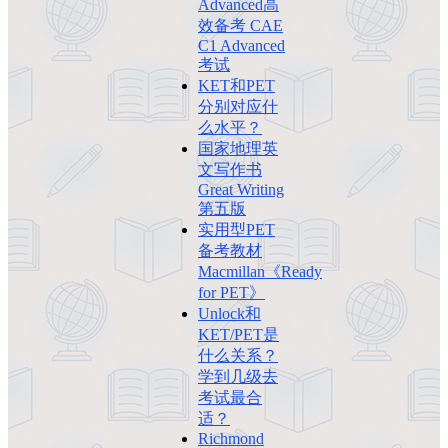
Advanced高
效备考 CAE
C1 Advanced
考试
KET和PET
分别对应什
么水平？
国家地理英
文写作书
Great Writing
第五版
实用型PET
备考教材
Macmillan《Ready
for PET》
Unlock和
KET/PET是
什么关系？
学到几级去
考试最合
适？
Richmond