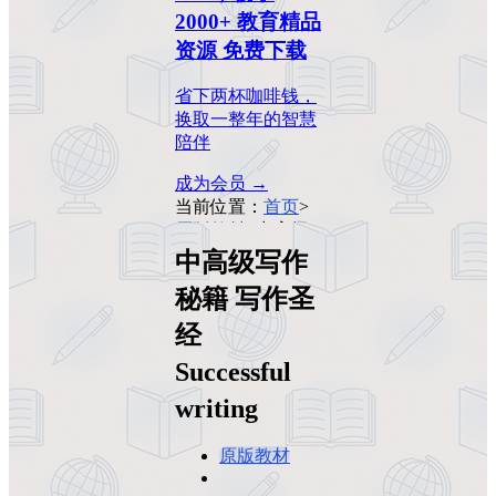
2000+ 教育精品
资源 免费下载
省下两杯咖啡钱，
换取一整年的智慧
陪伴
成为会员 →
当前位置：
首页
>
原版教材
>
中高级
写作秘籍 写作圣经
中高级写作
Successful writing
秘籍 写作圣
经
Successful
writing
原版教材