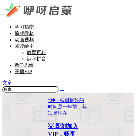
学习指南
原版教材
动画视频
阅读绘本
教育百科
识字拼音
数学思维
开通VIP
文章
"种一棵树最好的
时间是十年前，其
次是现在"
💡 即刻加入
VIP，畅享