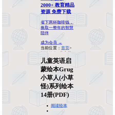
2000+ 教育精品
资源 免费下载
省下两杯咖啡钱，
换取一整年的智慧
陪伴
成为会员 →
当前位置：
首页
>
阅读绘本
>
儿童英
语启蒙绘本Grug
儿童英语启
小草人(小草怪)系
蒙绘本Grug
列绘本14册(PDF)
小草人(小草
怪)系列绘本
14册(PDF)
阅读绘本