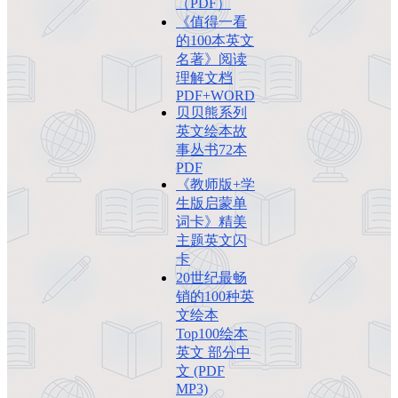
（PDF）
《值得一看
的100本英文
名著》阅读
理解文档
PDF+WORD
贝贝熊系列
英文绘本故
事丛书72本
PDF
《教师版+学
生版启蒙单
词卡》精美
主题英文闪
卡
20世纪最畅
销的100种英
文绘本
Top100绘本
英文 部分中
文 (PDF
MP3)