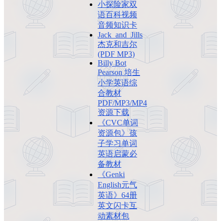
小探险家双
语百科视频
音频知识卡
Jack_and_Jills
杰克和吉尔
(PDF MP3)
Billy Bot
Pearson 培生
小学英语综
合教材
PDF/MP3/MP4
资源下载
《CVC单词
资源包》孩
子学习单词
英语启蒙必
备教材
《Genki
English元气
英语》64册
英文闪卡互
动素材包