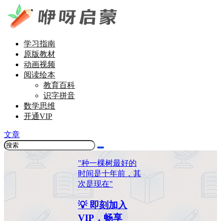
学习指南
原版教材
动画视频
阅读绘本
教育百科
识字拼音
数学思维
开通VIP
文章
"种一棵树最好的
时间是十年前，其
次是现在"
💡 即刻加入
VIP，畅享