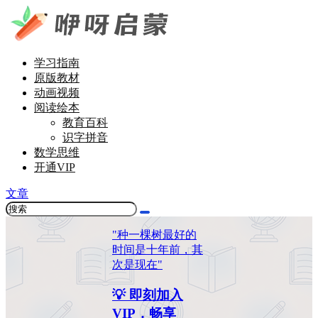
学习指南
原版教材
动画视频
阅读绘本
教育百科
识字拼音
数学思维
开通VIP
文章
"种一棵树最好的
时间是十年前，其
次是现在"
💡 即刻加入
VIP，畅享