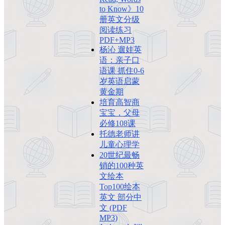
to Know》10
册英文分级
阅读练习
PDF+MP3
杨沁 遛娃英
语：亲子口
语课 抓住0-6
岁英语启蒙
黄金期
培育高智商
宝宝，父母
必修108课
托德老师讲
儿童心理学
20世纪最畅
销的100种英
文绘本
Top100绘本
英文 部分中
文 (PDF
MP3)