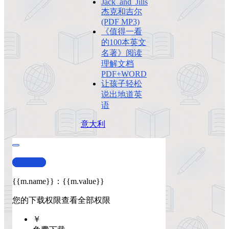
Jack_and_Jills
杰克和吉尔
(PDF MP3)
《值得一看
的100本英文
名著》阅读
理解文档
PDF+WORD
让孩子轻松
说出地道英
语
意大利
查看演示
{{m.name}}
：
{{m.value}}
您的下载权限
查看全部权限
￥