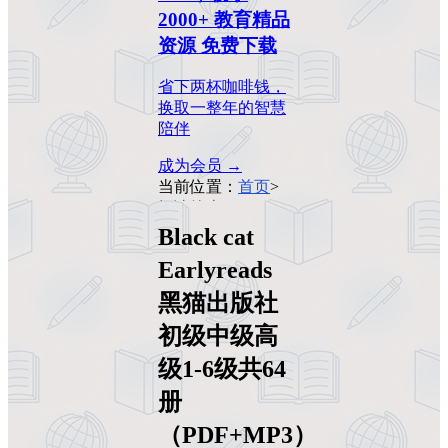
2000+ 教育精品
资源 免费下载
省下两杯咖啡钱，
换取一整年的智慧
陪伴
成为会员 →
当前位置：
首页
>
阅读绘本
>
Black cat
Earlyreads 黑猫出
Black cat
版社初级中级高级
Earlyreads
1-6级共64册
（PDF+MP3）
黑猫出版社
初级中级高
级1-6级共64
册
（PDF+MP3）