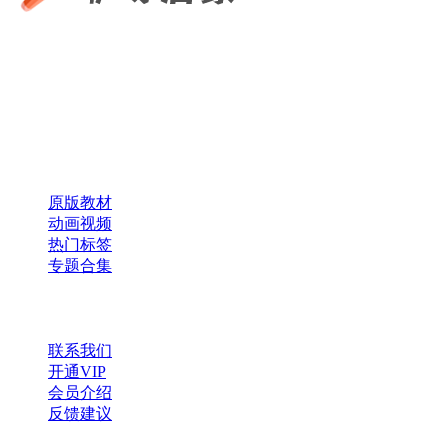
咿呀启蒙 —— 专注于儿童教育资源分享，为您提供优质的绘
本、课件、动画等学习资料。
×
扫码添加微信
快速导航
原版教材
动画视频
热门标签
专题合集
帮助与支持
联系我们
开通VIP
会员介绍
反馈建议