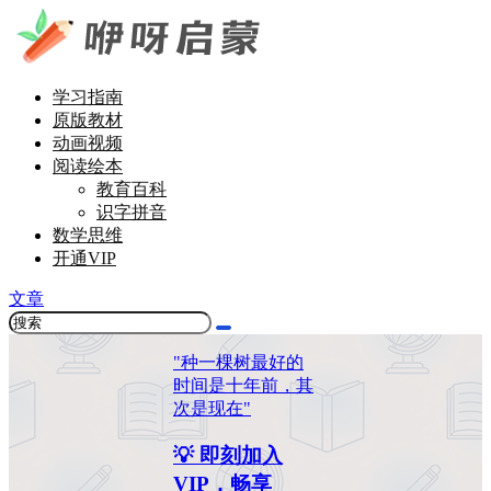
学习指南
原版教材
动画视频
阅读绘本
教育百科
识字拼音
数学思维
开通VIP
文章
"种一棵树最好的
时间是十年前，其
次是现在"
💡 即刻加入
VIP，畅享