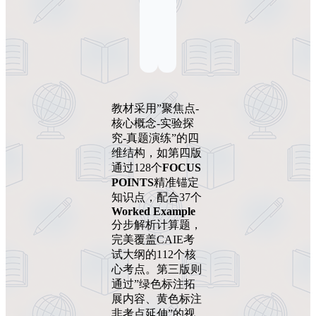
教材采用”聚焦点-
核心概念-实验探
究-真题演练”的四
维结构，如第四版
通过128个
FOCUS
POINTS
精准锚定
知识点，配合37个
Worked Example
分步解析计算题，
完美覆盖CAIE考
试大纲的112个核
心考点。第三版则
通过”绿色标注拓
展内容、黄色标注
非考点延伸”的视