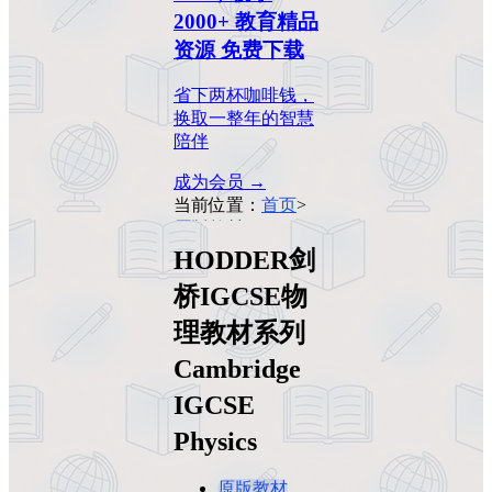
2000+ 教育精品
资源 免费下载
省下两杯咖啡钱，
换取一整年的智慧
陪伴
成为会员 →
当前位置：
首页
>
原版教材
>
HODDER剑桥
HODDER剑
IGCSE物理教材系
桥IGCSE物
列Cambridge
IGCSE Physics
理教材系列
Cambridge
IGCSE
Physics
原版教材