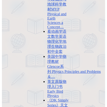
地球科学教
材MYP
Physical and
Earth
Sciences a
Concept…
看动画学语
文数学英语
物理化学地
理生物政治
初中全套
美国中学物
理教材
Glencoe系
列 Physics Principles and Problems
＆…
英文原版物
理入门书
Early Bird
Physics
《DK Simply
Series》天文