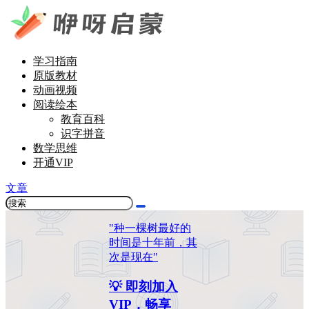
学习指南
原版教材
动画视频
阅读绘本
教育百科
识字拼音
数学思维
开通VIP
文章
"种一棵树最好的
时间是十年前，其
次是现在"
💡 即刻加入
VIP，畅享