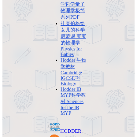
学哲学量子
物理学极简
系列PDF
扎克伯格给
女儿的科学
启蒙课 宝宝
的物理学
Physics for
Babies
Hodder 生物
学教材
Cambridge
IGCSE™
Biology
Hodder IB
MYP科学教
材 Sciences
for the IB
MYP
HODDER