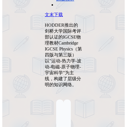
文末下载
HODDER推出的
剑桥大学国际考评
部认证的IGCSE物
理教材Cambridge
IGCSE Physics（第
四版与第三版）
以”运动-热力学-波
动-电磁-原子物理-
宇宙科学”为主
线，构建了层级分
明的知识网络。