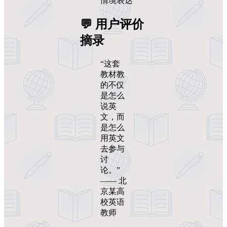
情境表达
💬 用户评价
摘录
“这套
教材教
的不仅
是怎么
说英
文，而
是怎么
用英文
去参与
讨
论。”
—— 北
京某高
校英语
教师