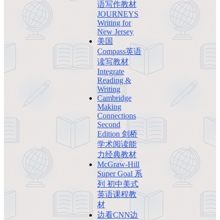
语写作教材
JOURNEYS
Writing for
New Jersey
美国
Compass英语
读写教材
Integrate
Reading &
Writing
Cambridge
Making
Connections
Second
Edition 剑桥
学术阅读能
力经典教材
McGraw-Hill
Super Goal 系
列 初中美式
英语课程教
材
边看CNN边