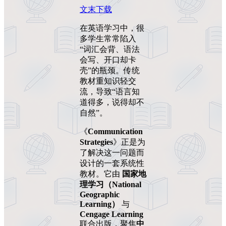
文末下载
在英语学习中，很
多学生常常陷入
“词汇会背、语法
会写、开口却卡
壳”的瓶颈。传统
教材重知识轻交
流，导致“语言知
道得多，说得却不
自然”。
《
Communication
Strategies
》正是为
了解决这一问题而
设计的一套系统性
教材。它由
国家地
理学习（National
Geographic
Learning）
与
Cengage Learning
联合出版，聚焦
中