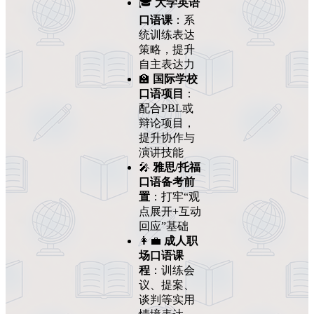
🎓
大学英语
口语课
：系
统训练表达
策略，提升
自主表达力
🏫
国际学校
口语项目
：
配合PBL或
辩论项目，
提升协作与
演讲技能
🎤
雅思/托福
口语备考前
置
：打牢“观
点展开+互动
回应”基础
👩‍💼
成人职
场口语课
程
：训练会
议、提案、
谈判等实用