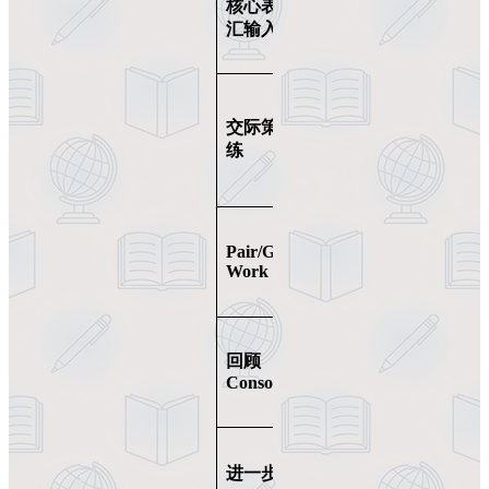
核心表达&词
+固定搭配
汇输入
（collocations）
教学
教会“如何组织
交际策略训
观点”与“如何
练
互动”
小组任务+角色
Pair/Group
扮演，鼓励使
Work
用目标语言
重复性练习+测
回顾
Consolidation
试
自主延展任
进一步行动