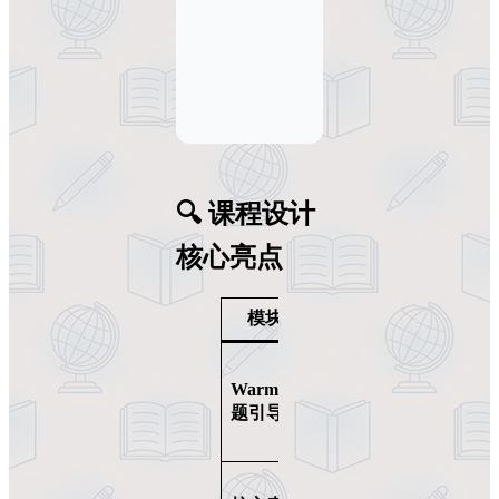
🔍 课程设计
核心亮点
模块结构
功能
m
Warm-up 话
激发个人经验
题引导
分享
高频话题词汇
e