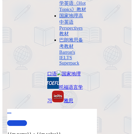
学英语《Hot
Topics》教材
国家地理高
中英语
Perspectives
教材
巴朗雅思备
考教材
Barron's
IELTS
Superpack
口语
国家地理
托福
语言学
习
雅思
查看演示