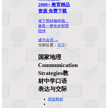
2000+ 教育精品
资源 免费下载
省下两杯咖啡钱，
换取一整年的智慧
陪伴
成为会员 →
当前位置：
首页
>
原版教材
>
国家地
理Communication
国家地理
Strategies教材中学
Communication
口语表达与交际
Strategies教
材中学口语
表达与交际
原版教材