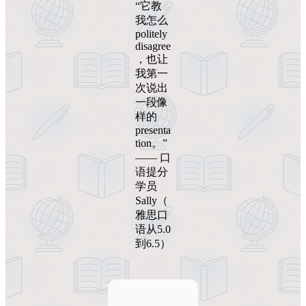
“它教
我怎么
politely
disagree
，也让
我第一
次说出
一段像
样的
presenta
tion。”
—— 口
语提分
学员
Sally（
雅思口
语从5.0
到6.5）