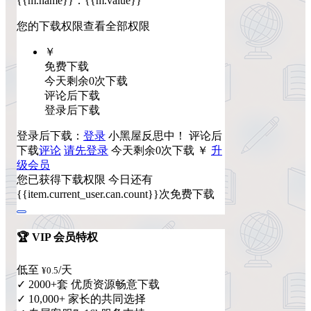
{{m.name}}
：
{{m.value}}
您的下载权限
查看全部权限
￥
免费下载
今天剩余0次下载
评论后下载
登录后下载
登录后下载：
登录
小黑屋反思中！
评论后
下载
评论
请先登录
今天剩余0次下载
￥
升
级会员
您已获得下载权限
今日还有
{{item.current_user.can.count}}次免费下载
🏆 VIP 会员特权
低至
/天
¥0.5
✓ 2000+套 优质资源畅意下载
✓ 10,000+ 家长的共同选择