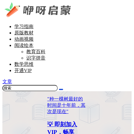
学习指南
原版教材
动画视频
阅读绘本
教育百科
识字拼音
数学思维
开通VIP
文章
"种一棵树最好的
时间是十年前，其
次是现在"
💡 即刻加入
VIP，畅享