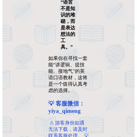
“语言
不是知
识的堆
砌，而
是表达
想法的
工
具。”
如果你在寻找一套
能“讲逻辑、提技
能、接地气”的英
语口语教材，这将
是一个值得认真考
虑的选择。
💡 客服微信：
yiya_qimeng
️ ️⚠ 游客身份如遇
无法下载，请及时
联系客服处理。 💡