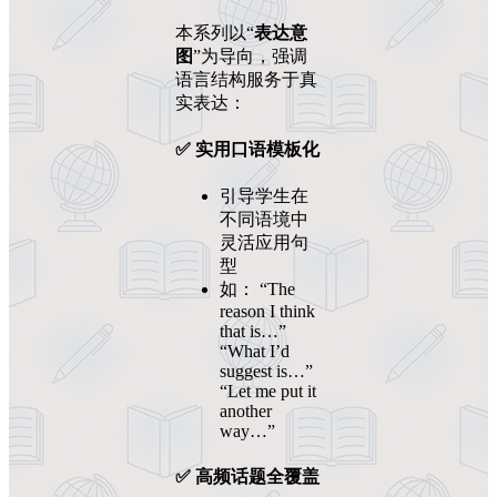
本系列以“
表达意
图
”为导向，强调
语言结构服务于真
实表达：
✅ 实用口语模板化
引导学生在
不同语境中
灵活应用句
型
如： “The
reason I think
that is…”
“What I’d
suggest is…”
“Let me put it
another
way…”
✅ 高频话题全覆盖