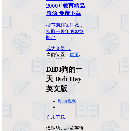
2000+ 教育精品
资源 免费下载
省下两杯咖啡钱，
换取一整年的智慧
陪伴
成为会员 →
当前位置：
首页
>
动画视频
>
DIDI狗
的一天 Didi Day英
DIDI狗的一
文版
天 Didi Day
英文版
动画视频
文末下载
低龄幼儿启蒙英语