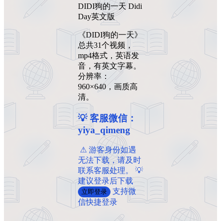
DIDI狗的一天 Didi
Day英文版
《DIDI狗的一天》
总共31个视频，
mp4格式，英语发
音，有英文字幕。
分辨率：
960×640，画质高
清。
💡 客服微信：
yiya_qimeng
️ ️⚠ 游客身份如遇
无法下载，请及时
联系客服处理。 💡
建议登录后下载
支持微
立即登录
信快捷登录