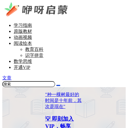
学习指南
原版教材
动画视频
阅读绘本
教育百科
识字拼音
数学思维
开通VIP
文章
"种一棵树最好的
时间是十年前，其
次是现在"
💡 即刻加入
VIP，畅享