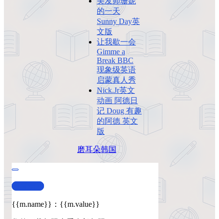
美发师珊妮
的一天
Sunny Day英
文版
让我歇一会
Gimme a
Break BBC
现象级英语
启蒙真人秀
Nick.Jr英文
动画 阿德日
记 Doug 有趣
的阿德 英文
版
磨耳朵
韩国
查看演示
{{m.name}}
：
{{m.value}}