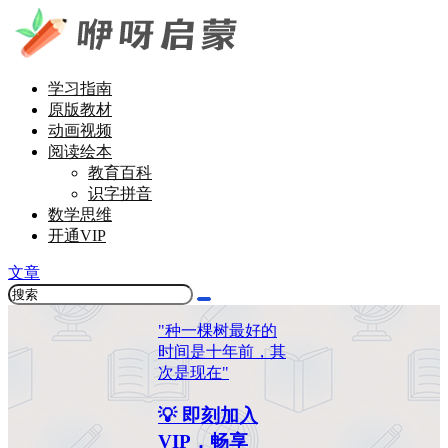
学习指南
原版教材
动画视频
阅读绘本
教育百科
识字拼音
数学思维
开通VIP
文章
"种一棵树最好的
时间是十年前，其
次是现在"
💡 即刻加入
VIP，畅享