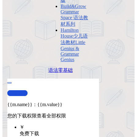
版
Build&Grow
Grammar
Space 语法教
材系列
Hamilton
House少儿语
法教材Little
Genius &
Grammar
Genius
语法
零基础
查看演示
{{m.name}}
：
{{m.value}}
您的下载权限
查看全部权限
￥
免费下载