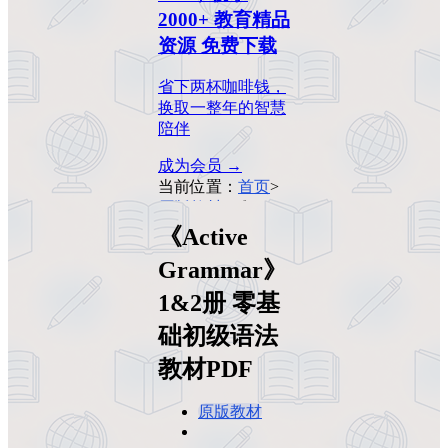
2000+ 教育精品
资源 免费下载
省下两杯咖啡钱，
换取一整年的智慧
陪伴
成为会员 →
当前位置：
首页
>
原版教材
>
《Active
Grammar》1&2册
《Active
零基础初级语法教
Grammar》
材PDF
1&2册 零基
础初级语法
教材PDF
原版教材