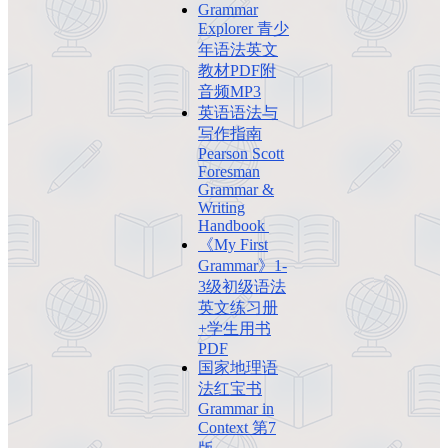
Grammar
Explorer 青少
年语法英文
教材PDF附
音频MP3
英语语法与
写作指南
Pearson Scott
Foresman
Grammar &
Writing
Handbook
《My First
Grammar》1-
3级初级语法
英文练习册
+学生用书
PDF
国家地理语
法红宝书
Grammar in
Context 第7