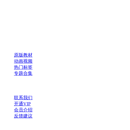
咿呀启蒙 —— 专注于儿童教育资源分享，为您提供优质的绘
本、课件、动画等学习资料。
×
扫码添加微信
快速导航
原版教材
动画视频
热门标签
专题合集
帮助与支持
联系我们
开通VIP
会员介绍
反馈建议
微信公众号