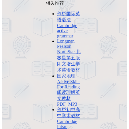
相关推荐
剑桥国际英
语语法
Cambridge
active
grammar
Longman
Pearson
NorthStar 北
极星第五版
朗文培生学
术英语教材
国家地理
Active Skills
For Reading
阅读理解英
文教材
PDF+MP3
剑桥初中高
中学术教材
Cambridge
Prism