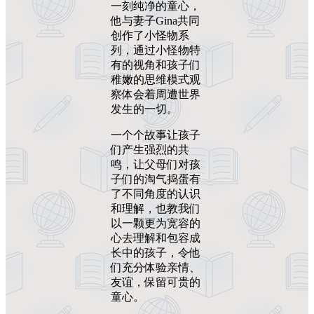
一刻纯净的童心，
他与妻子Gina共同
创作了小怪物系
列，通过小怪物特
有的视角和孩子们
稚嫩的思维模式观
察体会着周遭世界
发生的一切。
一个个故事让孩子
们产生强烈的共
鸣，让父母们对孩
子们的淘气捣蛋有
了不同角度的认识
和理解，也教我们
以一颗更为宽容的
心去理解和包容成
长中的孩子，令他
们充分体验亲情、
友谊，保留可贵的
童心。