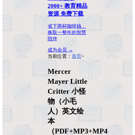
2000+ 教育精品
资源 免费下载
省下两杯咖啡钱，
换取一整年的智慧
陪伴
成为会员 →
当前位置：
首页
>
阅读绘本
>
Mercer
Mayer Little Critter
Mercer
小怪物（小毛人）
Mayer Little
英文绘本
（PDF+MP3+MP4
Critter 小怪
视频）
物（小毛
人）英文绘
本
（PDF+MP3+MP4