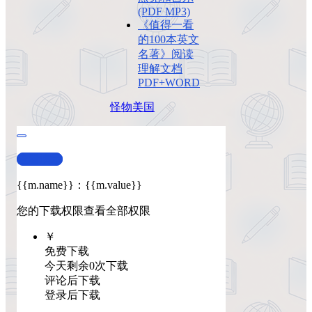
(PDF MP3)
《值得一看
的100本英文
名著》阅读
理解文档
PDF+WORD
怪物
美国
查看演示
{{m.name}}
：
{{m.value}}
您的下载权限
查看全部权限
￥
免费下载
今天剩余0次下载
评论后下载
登录后下载