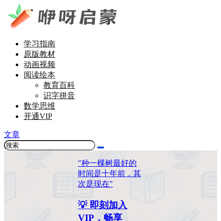
学习指南
原版教材
动画视频
阅读绘本
教育百科
识字拼音
数学思维
开通VIP
文章
"种一棵树最好的
时间是十年前，其
次是现在"
💡 即刻加入
VIP，畅享