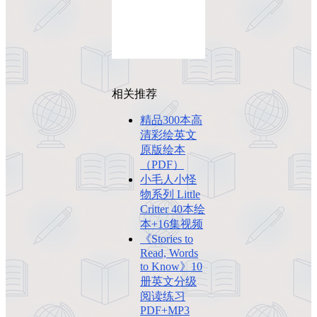
相关推荐
精品300本高
清彩绘英文
原版绘本
（PDF）
小毛人小怪
物系列 Little
Critter 40本绘
本+16集视频
《Stories to
Read, Words
to Know》10
册英文分级
阅读练习
PDF+MP3