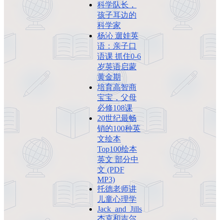
科学队长，
孩子耳边的
科学家
杨沁 遛娃英
语：亲子口
语课 抓住0-6
岁英语启蒙
黄金期
培育高智商
宝宝，父母
必修108课
20世纪最畅
销的100种英
文绘本
Top100绘本
英文 部分中
文 (PDF
MP3)
托德老师讲
儿童心理学
Jack_and_Jills
杰克和吉尔