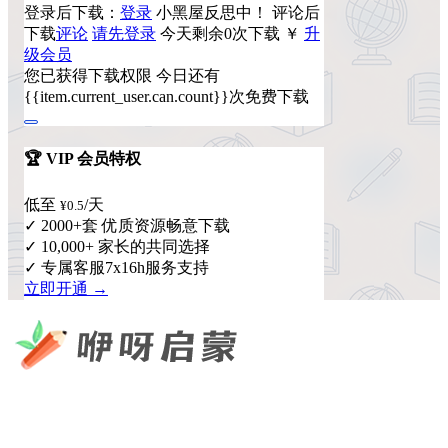
登录后下载：
登录
小黑屋反思中！
评论后
下载
评论
请先登录
今天剩余0次下载
￥
升
级会员
您已获得下载权限
今日还有
{{item.current_user.can.count}}次免费下载
🏆 VIP 会员特权
低至
/天
¥0.5
✓ 2000+套 优质资源畅意下载
✓ 10,000+ 家长的共同选择
✓ 专属客服7x16h服务支持
立即开通 →
咿呀启蒙 —— 专注于儿童教育资源分享，为您提供优质的绘
本、课件、动画等学习资料。