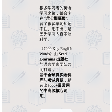
很多学习者的英语
学习之路，都会卡
在“
词汇量瓶颈
”。
背了很多单词却记
不住、用不出，是
因为学习内容不够
科学。
《7200 Key English
Words》由
Seed
Learning 出版社
与语言学家团队共
同打造，
基于
全球真实语料
库
与
考试真题
，精
选出
7000+最常用
的中高级核心词
汇
。