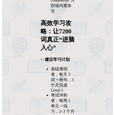
collaborate
为
职场沟通加
分
高效学习攻
略：让7200
词真正“进脑
入心”
✨
建议学习计划
基础薄弱
者：每天 5
词 + 例句，3
个月完成
Level 1
考试冲刺
者：每周 1
单元 + 练
习，2–3 个月