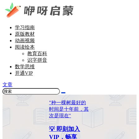
学习指南
原版教材
动画视频
阅读绘本
教育百科
识字拼音
数学思维
开通VIP
文章
"种一棵树最好的
时间是十年前，其
次是现在"
💡 即刻加入
VIP，畅享