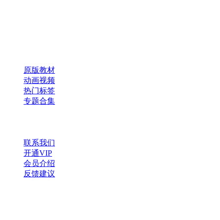
本、课件、动画等学习资料。
×
扫码添加微信
快速导航
原版教材
动画视频
热门标签
专题合集
帮助与支持
联系我们
开通VIP
会员介绍
反馈建议
微信公众号