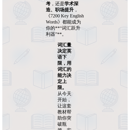
考
，还是
学术深
造、职场提升
，
《7200 Key English
Words》都能成为
你的**“词汇跃升
利器”**。
词汇量
决定英
语下
限，用
词汇的
能力决
定上
限。
从今天
开始，
让这套
教材帮
助你突
破瓶