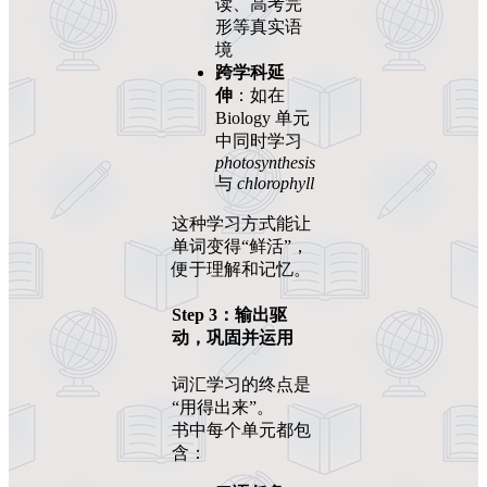
读、高考完
形等真实语
境
跨学科延
伸
：如在
Biology 单元
中同时学习
photosynthesis
与
chlorophyll
这种学习方式能让
单词变得“鲜活”，
便于理解和记忆。
Step 3：输出驱
动，巩固并运用
词汇学习的终点是
“用得出来”。
书中每个单元都包
含：