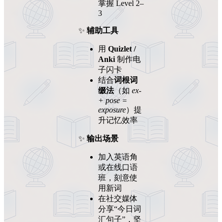
掌握 Level 2–
3
✨
辅助工具
用
Quizlet /
Anki
制作电
子闪卡
结合
词根词
缀法
（如
ex-
+ pose =
exposure
）提
升记忆效率
✨
输出场景
加入英语角
或在线口语
班，刻意使
用新词
在社交媒体
分享“今日词
汇句子”，坚