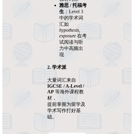
雅思 / 托福考
生
：Level 3
中的学术词
汇如
hypothesis,
exposure
在考
试阅读与听
力中高频出
现
2. 学术派
大量词汇来自
IGCSE / A-Level /
AP
等海外课程教
材，
提前掌握为留学及
学术写作打好基
础。