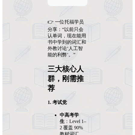
👉 一位托福学员
分享：“以前只会
认单词，现在能用
书中学到的词汇和
外教讨论‘人工智
能的利弊’。”
三大核心人
群，刚需推
荐
1. 考试党
中高考学
生
：Level 1–
2 覆盖 90%
教材词汇