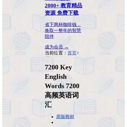
2000+ 教育精品
资源 免费下载
省下两杯咖啡钱，
换取一整年的智慧
陪伴
成为会员 →
当前位置：
首页
>
原版教材
>
7200
Key English Words
7200 Key
7200高频英语词汇
English
Words 7200
高频英语词
汇
原版教材