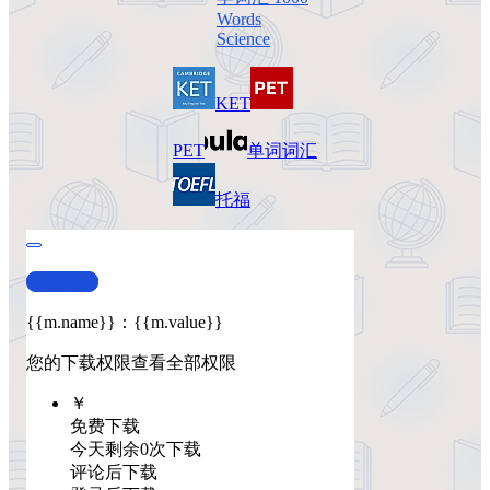
Words
Science
KET
PET
单词词汇
托福
查看演示
{{m.name}}
：
{{m.value}}
您的下载权限
查看全部权限
￥
免费下载
今天剩余0次下载
评论后下载