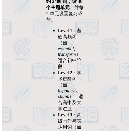
约 2400 词，设 40
个主题单元
，并每
5 单元设置复习环
节。
Level 1
：基
础高频词
（如
essential,
transform
），
适合初中阶
段
Level 2
：学
术进阶词
（如
hypothesis,
chunk
），适
合高中及大
学过渡
Level 3
：高
级写作与表
达用词（如