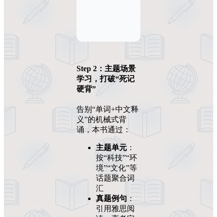
Step 2：主题场景
学习，打破“死记
硬背”
告别“单词+中文释
义”的机械式背
诵，本书通过：
主题单元
：
按“科技”“环
境”“文化”等
话题聚合词
汇
真题例句
：
引用雅思阅