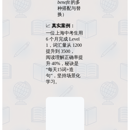
benefit
的多
种搭配与替
换）
📈
真实案例：
一位上海中考生用
6 个月完成 Level
1，词汇量从 1200
提升到 3500，
阅读理解正确率提
升 40%，秘诀是
“每天15词+造
句”，坚持场景化
学习。