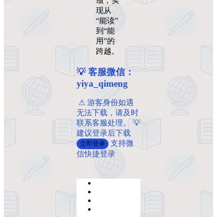
颈，实
现从
“能读”
到“能
用”的
跨越。
💡 客服微信：
yiya_qimeng
️ ️⚠ 游客身份如遇
无法下载，请及时
联系客服处理。 💡
建议登录后下载
支持微
立即登录
信快捷登录