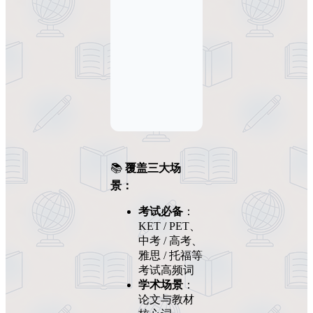
📚
覆盖三大场
景：
考试必备
：
KET / PET、
中考 / 高考、
雅思 / 托福等
考试高频词
学术场景
：
论文与教材