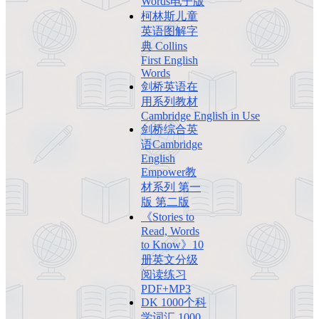
Words电子版
柯林斯儿童
英语图解字
典 Collins
First English
Words
剑桥英语在
用系列教材
Cambridge English in Use
剑桥综合英
语Cambridge
English
Empower教
材系列 第一
版 第二版
《Stories to
Read, Words
to Know》10
册英文分级
阅读练习
PDF+MP3
DK 1000个科
学词汇 1000