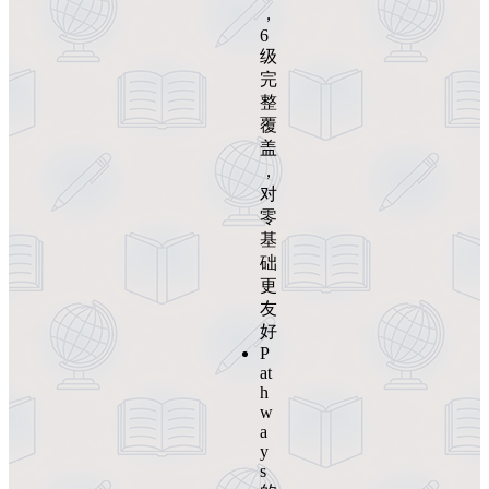
，
6
级
完
整
覆
盖
，
对
零
基
础
更
友
好
P
at
h
w
a
y
s