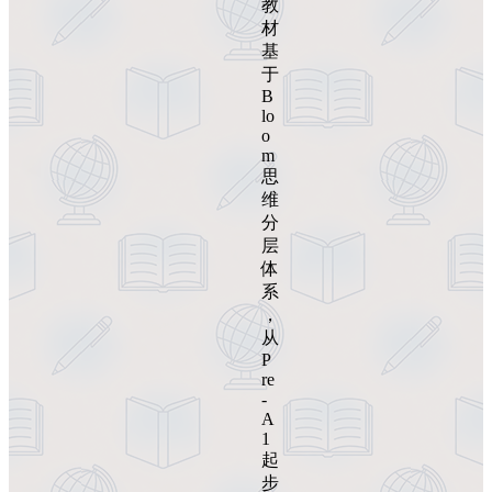
教
材
基
于
B
lo
o
m
思
维
分
层
体
系
，
从
P
re
-
A
1
起
步