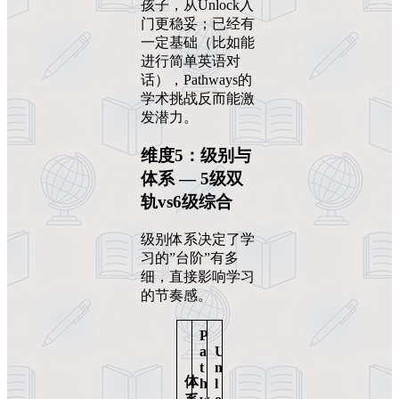
孩子，从Unlock入
门更稳妥；已经有
一定基础（比如能
进行简单英语对
话），Pathways的
学术挑战反而能激
发潜力。
维度5：级别与
体系 — 5级双
轨vs6级综合
级别体系决定了学
习的”台阶”有多
细，直接影响学习
的节奏感。
P
a
U
t
n
体
h
l