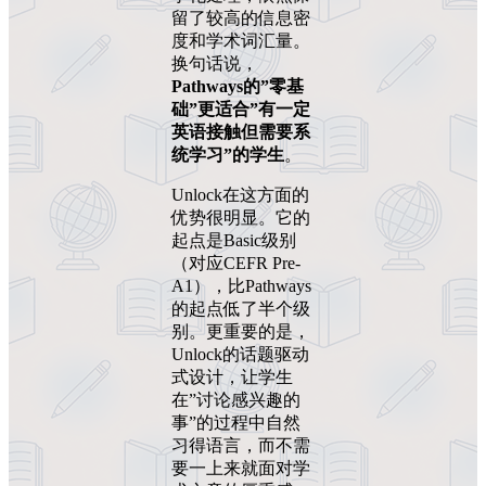
留了较高的信息密
度和学术词汇量。
换句话说，
Pathways的”零基
础”更适合”有一定
英语接触但需要系
统学习”的学生
。
Unlock在这方面的
优势很明显。它的
起点是Basic级别
（对应CEFR Pre-
A1），比Pathways
的起点低了半个级
别。更重要的是，
Unlock的话题驱动
式设计，让学生
在”讨论感兴趣的
事”的过程中自然
习得语言，而不需
要一上来就面对学