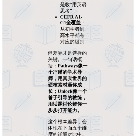
是教”用英语
思考”
CEFR A1-
C1全覆盖
：
从初学者到
高水平都有
对应的级别
但差异才是选择的
关键。一句话概
括：
Pathways像一
个严谨的学术导
师，用真实世界的
硬核素材逼你成
长；Unlock像一个
善于引导的教练，
用话题讨论帮你一
步步打开能力。
这个根本差异，会
体现在下面五个维
度的详细对比中。