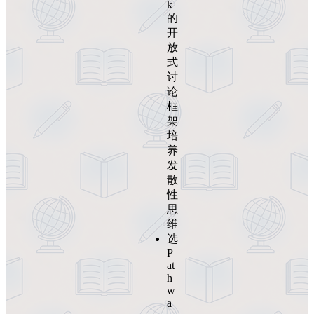
k
的
开
放
式
讨
论
框
架
培
养
发
散
性
思
维
选
P
at
h
w
a