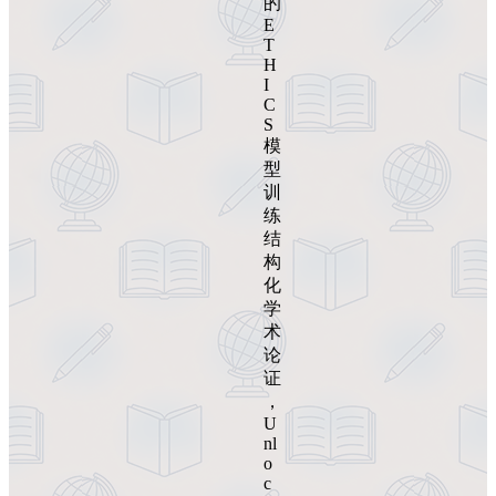
的
E
T
H
I
C
S
模
型
训
练
结
构
化
学
术
论
证
，
U
nl
o
c