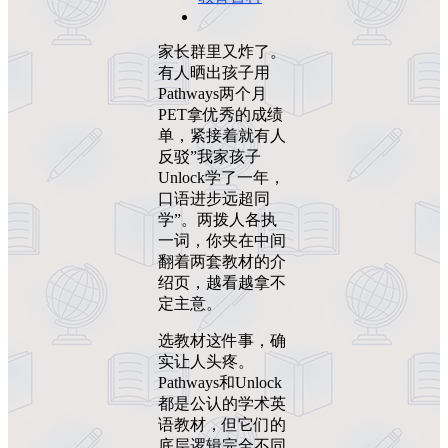
家长群里又炸了。
有人晒出孩子用
Pathways两个月
PET拿优秀的成绩
单，紧接着就有人
反驳”我家孩子
Unlock学了一年，
口语进步远超同
学”。两拨人各执
一词，你夹在中间
翻着两套教材的介
绍页，越看越拿不
定主意。
选教材这件事，确
实让人头疼。
Pathways和Unlock
都是公认的学术英
语教材，但它们的
底层逻辑完全不同