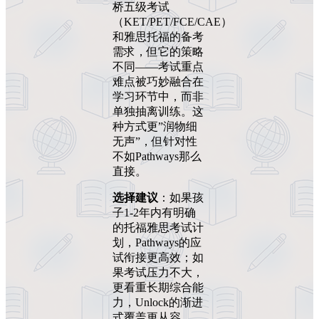
桥五级考试
（KET/PET/FCE/CAE）
和雅思托福的备考
需求，但它的策略
不同——考试重点
难点被巧妙融合在
学习环节中，而非
单独抽离训练。这
种方式更”润物细
无声”，但针对性
不如Pathways那么
直接。
选择建议
：如果孩
子1-2年内有明确
的托福雅思考试计
划，Pathways的应
试衔接更高效；如
果考试压力不大，
更看重长期综合能
力，Unlock的渐进
式覆盖更从容。