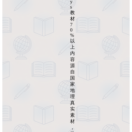
y
s
教
材
7
0
%
以
上
内
容
源
自
国
家
地
理
真
实
素
材
，