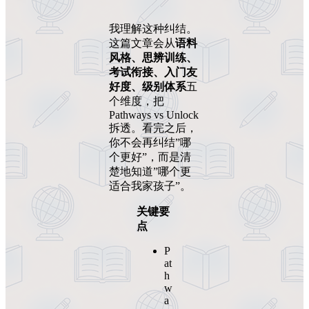
我理解这种纠结。
这篇文章会从
语料
风格、思辨训练、
考试衔接、入门友
好度、级别体系
五
个维度，把
Pathways vs Unlock
拆透。看完之后，
你不会再纠结”哪
个更好”，而是清
楚地知道”哪个更
适合我家孩子”。
关键要
点
P
at
h
w
a