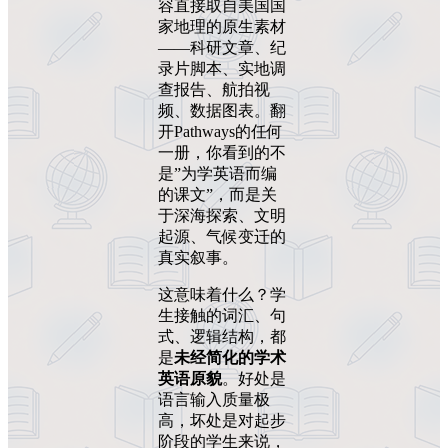
容直接取自美国国
家地理的原生素材
——科研文章、纪
录片脚本、实地调
查报告、航拍视
频、数据图表。翻
开Pathways的任何
一册，你看到的不
是”为学英语而编
的课文”，而是关
于深海探索、文明
起源、气候变迁的
真实叙事。
这意味着什么？学
生接触的词汇、句
式、逻辑结构，都
是
未经简化的学术
英语原貌
。好处是
语言输入质量极
高，坏处是对起步
阶段的学生来说，