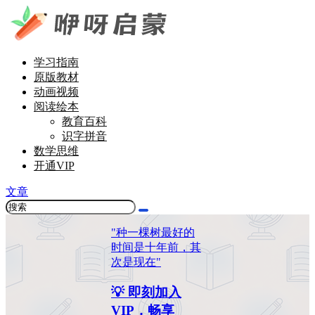
学习指南
原版教材
动画视频
阅读绘本
教育百科
识字拼音
数学思维
开通VIP
文章
"种一棵树最好的
时间是十年前，其
次是现在"
💡 即刻加入
VIP，畅享