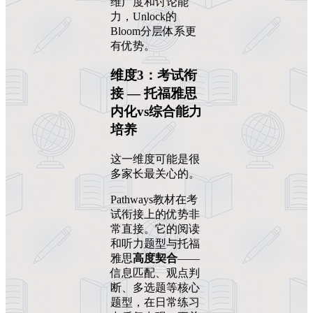
维广度和讨论能
力，Unlock的
Bloom分层体系更
有优势。
维度3：考试衔
接 — 托福雅思
内化vs综合能力
培养
这一维度可能是很
多家长最关心的。
Pathways教材在考
试衔接上的优势非
常直接。它的阅读
和听力题型与托福
雅思
高度契合
——
信息匹配、观点判
断、多选题等核心
题型，在日常练习