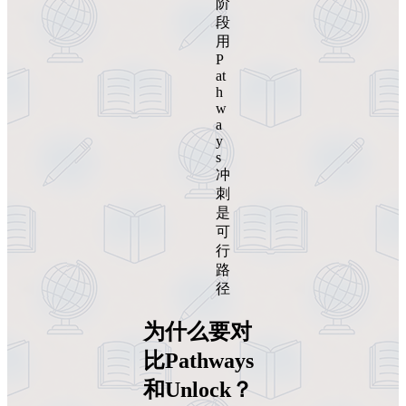
阶
段
用
P
at
h
w
a
y
s
冲
刺
是
可
行
路
径
为什么要对
比Pathways
和Unlock？