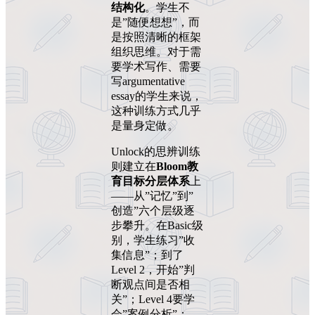
结构化
。学生不
是”随便想想”，而
是按照清晰的框架
组织思维。对于需
要学术写作、需要
写argumentative
essay的学生来说，
这种训练方式几乎
是量身定做。
Unlock的思辨训练
则建立在
Bloom教
育目标分层体系
上
——从”记忆”到”
创造”六个层级逐
步攀升。在Basic级
别，学生练习”收
集信息”；到了
Level 2，开始”判
断观点间是否相
关”；Level 4要学
会”案例分析”；