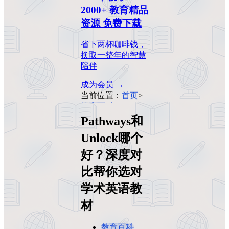
2000+ 教育精品
资源 免费下载
省下两杯咖啡钱，
换取一整年的智慧
陪伴
成为会员 →
当前位置：
首页
>
教育百科
>
Pathways和
Pathways和
Unlock哪个好？深
Unlock哪个
度对比帮你选对学
术英语教材
好？深度对
比帮你选对
学术英语教
材
教育百科