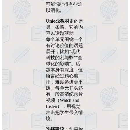
可能”硬”得有些难
以消化。
Unlock教材
走的是
另一条路。它的内
容以话题驱动——
每个单元围绕一个
有讨论价值的话题
展开，比如”现代
科技的利与弊””全
球化的影响”。话
题本身有深度，但
语言经过精心编
排，难度递进更平
缓。每单元开头还
有一段高清纪录片
视频（Watch and
Listen），用视觉
冲击把学生带入情
境。
选择建议
：如果你