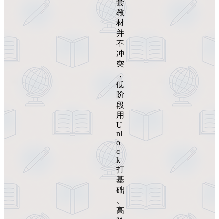
套
教
材
并
不
冲
突
，
低
阶
段
用
U
nl
o
c
k
打
基
础
、
高