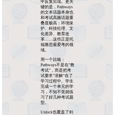
中反复出现。更关
键的是，Pathways
的文本话题本身也
和考试高频话题重
叠度极高：环境保
护、科技伦理、文
化差异、教育改
革……这些正是托
福雅思最爱考的领
域。
用一个比喻：
Pathways不是在”教
考试”，而是把考
试要求”溶解”在了
学习过程中。学生
完成一个单元的学
习，不知不觉就练
习了好几种考试题
型。
Unlock也覆盖了剑