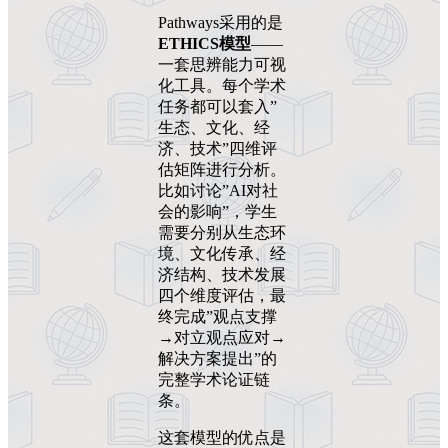
Pathways采用的是
ETHICS模型
——
一套思辨能力可视
化工具。每个学术
任务都可以套入”
生态、文化、经
济、技术”四维评
估矩阵进行分析。
比如讨论”AI对社
会的影响”，学生
需要分别从生态环
境、文化传承、经
济结构、技术发展
四个维度评估，最
终完成”观点支撑
→对立观点应对→
解决方案提出”的
完整学术论证链
条。
这套模型的优点是