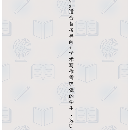
y
s
适
合
备
考
导
向
+
学
术
写
作
需
求
强
的
学
生
，
选
U