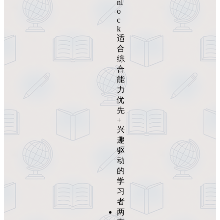
nl
o
c
k
适
合
综
合
能
力
优
先
+
兴
趣
驱
动
的
学
习
者
两