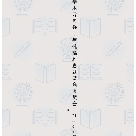
学
术
导
向
强
，
与
托
福
雅
思
题
型
高
度
契
合
U
nl
o
c
k