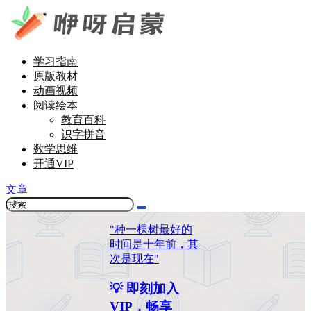
学习指南
原版教材
动画视频
阅读绘本
教育百科
识字拼音
数学思维
开通VIP
文章
"种一棵树最好的
时间是十年前，其
次是现在"
💡 即刻加入
VIP，畅享