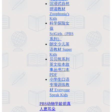
沉浸式自然
拼读教材
Zoophonia’s
Kids
科学探险女
孩
SciGirls（PBS
系列）
朗文少儿英
语教材 Super
Kids
贝贝熊系列
英文绘本故
事丛书72本
PDF
小学生口语
专项训练教
材 Everyone
Speak Kids
PBS
动物
学龄前
真
人
磨耳朵