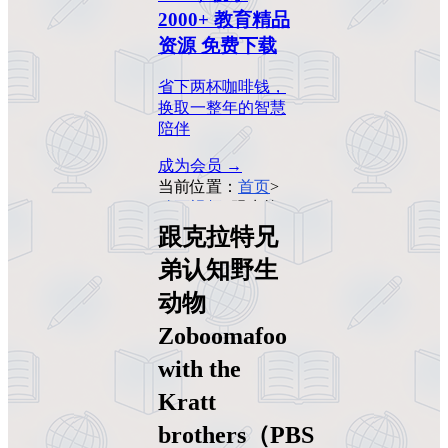
2000+ 教育精品
资源 免费下载
省下两杯咖啡钱，
换取一整年的智慧
陪伴
成为会员 →
当前位置：
首页
>
动画视频
>
跟克拉
特兄弟认知野生动
跟克拉特兄
物 Zoboomafoo
弟认知野生
with the Kratt
brothers（PBS系
动物
列）
Zoboomafoo
with the
Kratt
brothers（PBS