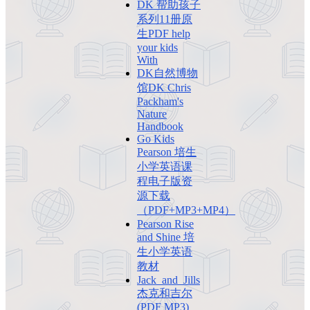
DK 帮助孩子
系列11册原
生PDF help
your kids
With
DK自然博物
馆DK Chris
Packham's
Nature
Handbook
Go Kids
Pearson 培生
小学英语课
程电子版资
源下载
（PDF+MP3+MP4）
Pearson Rise
and Shine 培
生小学英语
教材
Jack_and_Jills
杰克和吉尔
(PDF MP3)