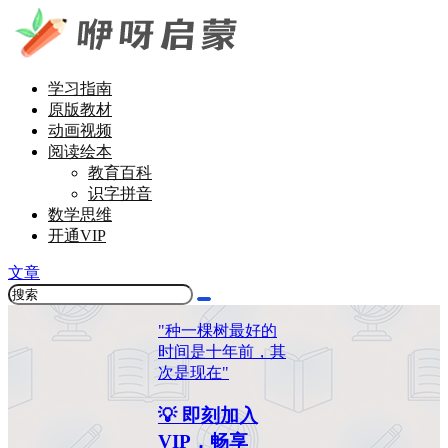
学习指南
原版教材
动画视频
阅读绘本
教育百科
识字拼音
数学思维
开通VIP
文章
"种一棵树最好的
时间是十年前，其
次是现在"
💡 即刻加入
VIP，畅享