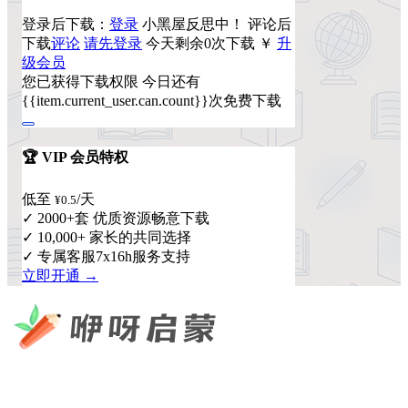
登录后下载：
登录
小黑屋反思中！
评论后
下载
评论
请先登录
今天剩余0次下载
￥
升
级会员
您已获得下载权限
今日还有
{{item.current_user.can.count}}次免费下载
🏆 VIP 会员特权
低至
/天
¥0.5
✓ 2000+套 优质资源畅意下载
✓ 10,000+ 家长的共同选择
✓ 专属客服7x16h服务支持
立即开通 →
咿呀启蒙 —— 专注于儿童教育资源分享，为您提供优质的绘
本、课件、动画等学习资料。