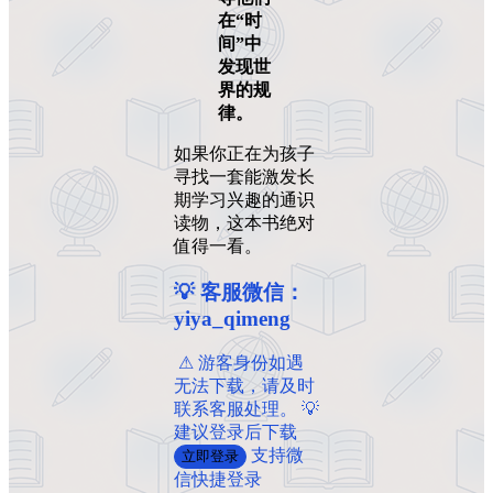
在“时
间”中
发现世
界的规
律。
如果你正在为孩子
寻找一套能激发长
期学习兴趣的通识
读物，这本书绝对
值得一看。
💡 客服微信：
yiya_qimeng
️ ️⚠ 游客身份如遇
无法下载，请及时
联系客服处理。 💡
建议登录后下载
支持微
立即登录
信快捷登录