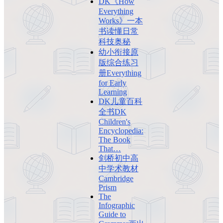
DK《How
Everything
Works》一本
书读懂日常
科技奥秘
幼小衔接原
版综合练习
册Everything
for Early
Learning
DK儿童百科
全书DK
Children's
Encyclopedia:
The Book
That…
剑桥初中高
中学术教材
Cambridge
Prism
The
Infographic
Guide to