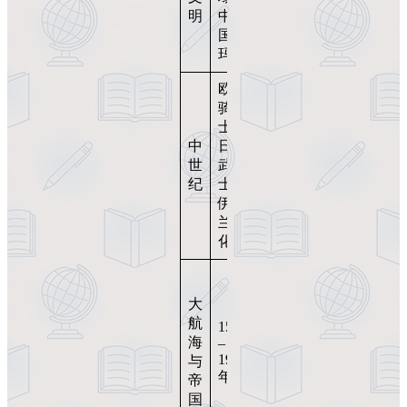
文字
明
中
的起
国、
源
玛雅
欧洲
骑
士、
多文
中
日本
明并
世
武
行发
纪
士、
展图
伊斯
谱
兰文
化
哥伦
布、
大
郑
航
1500
和、
海
–
东印
1900
与
度公
年
帝
司、
国