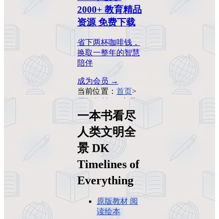
2000+ 教育精品
资源 免费下载
省下两杯咖啡钱，
换取一整年的智慧
陪伴
成为会员 →
当前位置：
首页
>
原版教材
>
一本书
看尽人类文明全景
一本书看尽
DK Timelines of
人类文明全
Everything
景 DK
Timelines of
Everything
原版教材
阅
读绘本