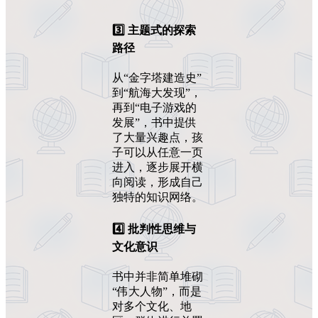
3️⃣
主题式的探索
路径
从“金字塔建造史”
到“航海大发现”，
再到“电子游戏的
发展”，书中提供
了大量兴趣点，孩
子可以从任意一页
进入，逐步展开横
向阅读，形成自己
独特的知识网络。
4️⃣
批判性思维与
文化意识
书中并非简单堆砌
“伟大人物”，而是
对多个文化、地