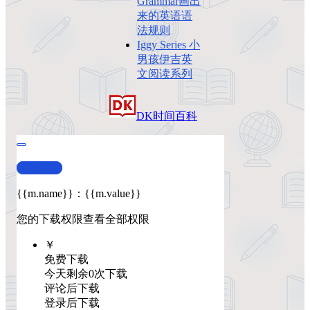
Grammar画出
来的英语语
法规则
Iggy Series 小
男孩伊吉英
文阅读系列
DK
时间
百科
查看演示
{{m.name}}
：
{{m.value}}
您的下载权限
查看全部权限
￥
免费下载
今天剩余0次下载
评论后下载
登录后下载