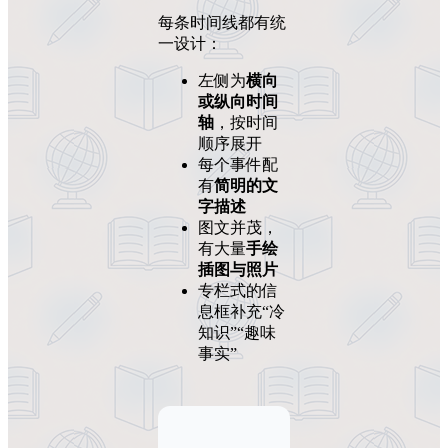
每条时间线都有统
一设计：
左侧为
横向
或纵向时间
轴
，按时间
顺序展开
每个事件配
有
简明的文
字描述
图文并茂，
有大量
手绘
插图与照片
专栏式的信
息框补充“冷
知识”“趣味
事实”