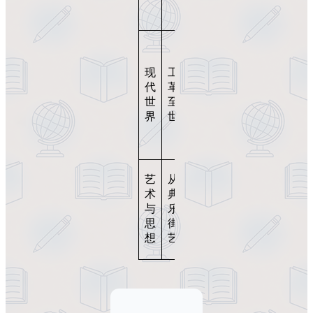
奴隶
贸易
科
技、
现
工业
民
代
革命
主、
世
至21
战乱
界
世纪
与和
平的
演变
文化
艺
从古
流派
术
典音
的时
与
乐到
间脉
思
街头
络展
想
艺术
示