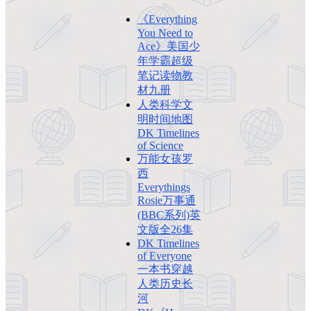
《Everything
You Need to
Ace》美国少
年学霸超级
笔记读物教
材九册
人类科学文
明时间地图
DK Timelines
of Science
万能女孩罗
西
Everythings
Rosie万事通
(BBC系列)英
文版全26集
DK Timelines
of Everyone
一本书穿越
人类历史长
河