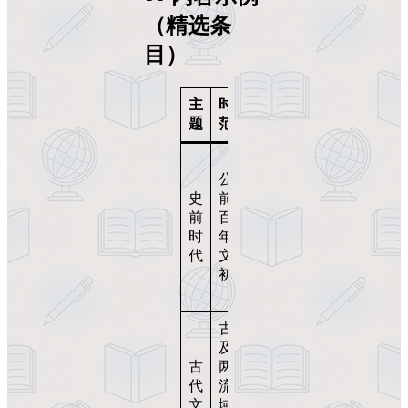
（精选条
目）
主
时间
内容
题
范围
亮点
人类
公元
进
史
前2
化、
前
百万
石器
时
年至
制
代
文明
作、
初始
穴居
生活
古埃
建
及、
筑、
古
两河
神
代
流
话、
文
域、