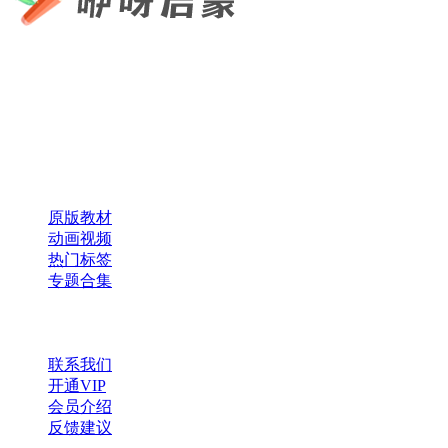
咿呀启蒙 —— 专注于儿童教育资源分享，为您提供优质的绘
本、课件、动画等学习资料。
×
扫码添加微信
快速导航
原版教材
动画视频
热门标签
专题合集
帮助与支持
联系我们
开通VIP
会员介绍
反馈建议