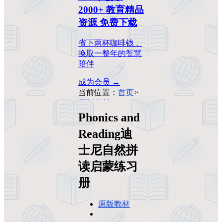
2000+ 教育精品
资源 免费下载
省下两杯咖啡钱，
换取一整年的智慧
陪伴
成为会员 →
当前位置：
首页
>
原版教材
>
Phonics
and Reading迪士尼
Phonics and
自然拼读启蒙练习
Reading迪
册
士尼自然拼
读启蒙练习
册
原版教材