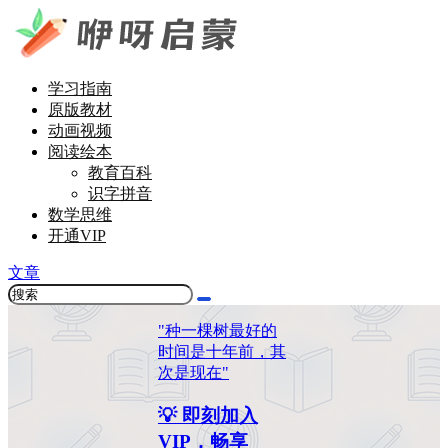
学习指南
原版教材
动画视频
阅读绘本
教育百科
识字拼音
数学思维
开通VIP
文章
"种一棵树最好的
时间是十年前，其
次是现在"
💡 即刻加入
VIP，畅享