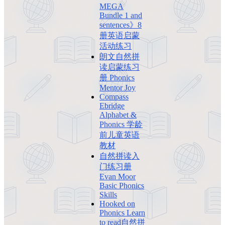
MEGA
Bundle 1 and
sentences》8
册英语启蒙
活动练习
朗文自然拼
读启蒙练习
册 Phonics
Mentor Joy
Compass
Ebridge
Alphabet &
Phonics 学龄
前儿童英语
教材
自然拼读入
门练习册
Evan Moor
Basic Phonics
Skills
Hooked on
Phonics Learn
to read自然拼