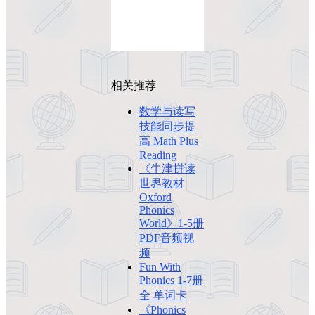
相关推荐
数学与读写
技能同步提
高 Math Plus
Reading
《牛津拼读
世界教材
Oxford
Phonics
World》1-5册
PDF音频视
频
Fun With
Phonics 1-7册
全 单词卡
《Phonics