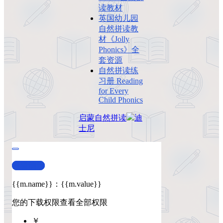
读教材
英国幼儿园
自然拼读教
材《Jolly
Phonics》全
套资源
自然拼读练
习册 Reading
for Every
Child Phonics
启蒙
自然拼读
迪
士尼
查看演示
{{m.name}}
：
{{m.value}}
您的下载权限
查看全部权限
￥