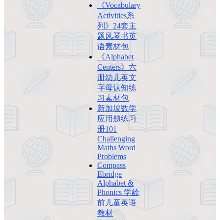
《Vocabulary
Activities系
列》24套主
题风琴书英
语素材包
《Alphabet
Centers》六
册幼儿英文
字母认知练
习素材包
新加坡数学
应用题练习
册101
Challenging
Maths Word
Problems
Compass
Ebridge
Alphabet &
Phonics 学龄
前儿童英语
教材