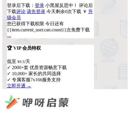
登录后下载：
登录
小黑屋反思中！
评论后
下载
评论
请先登录
今天剩余0次下载
￥
升
级会员
您已获得下载权限
今日还有
{{item.current_user.can.count}}次免费下载
🏆 VIP 会员特权
低至
/天
¥0.5
✓ 2000+套 优质资源畅意下载
✓ 10,000+ 家长的共同选择
✓ 专属客服7x16h服务支持
立即开通 →
咿呀启蒙 —— 专注于儿童教育资源分享，为您提供优质的绘
本、课件、动画等学习资料。