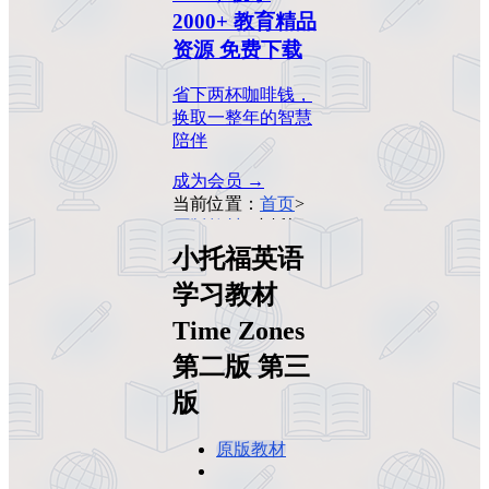
2000+ 教育精品
资源 免费下载
省下两杯咖啡钱，
换取一整年的智慧
陪伴
成为会员 →
当前位置：
首页
>
原版教材
>
小托福
英语学习教材 Time
小托福英语
Zones 第二版 第三
学习教材
版
Time Zones
第二版 第三
版
原版教材