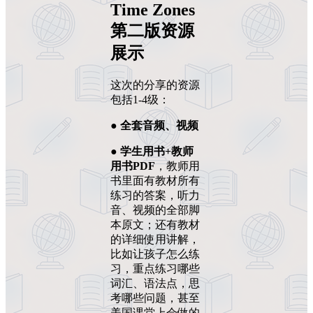
Time Zones
第二版
资源
展示
这次的分享的资源
包括1-4级：
●
全套音频、视频
●
学生用书+教师
用书PDF
，教师用
书里面有教材所有
练习的答案，听力
音、视频的全部脚
本原文；还有教材
的详细使用讲解，
比如让孩子怎么练
习，重点练习哪些
词汇、语法点，思
考哪些问题，甚至
美国课堂上会做的