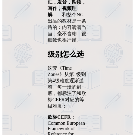
汇，发音，阅读，
写作，视频理
解
……和整个NG
出品的教材是一条
路的：内容满满当
当，毫不含糊，很
细致也很严谨。
级别怎么选
这套《Time
Zones》从第1级到
第4级难度逐渐递
增。每一册的封
底，都标注了和欧
标CEFR对应的等
级难度：
欧标CEFR
：
Common European
Framework of
Reference for