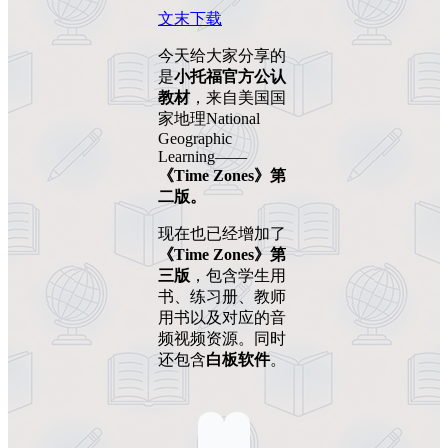
文末下载
今天给大家分享的
是
小托福官方公认
教材
，来自美国国
家地理National
Geographic
Learning——
《Time Zones》第
二版。
现在也已经增加了
《Time Zones》第
三版
，包含学生用
书、练习册、教师
用书以及对应的音
频视频资源。同时
还包含
白板软件
。