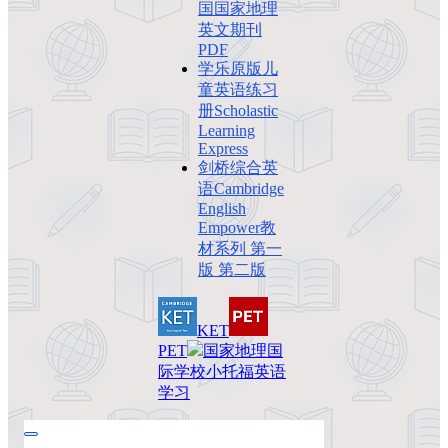
国国家地理
英文期刊
PDF
学乐原版儿
童英语练习
册Scholastic
Learning
Express
剑桥综合英
语Cambridge
English
Empower教
材系列 第一
版 第二版
KET
PET
国家地理
国
际学校
小托福
英语
学习