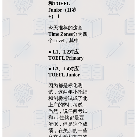
和TOEFL
Junior（11岁
+）！
今天推荐的这套
Time Zones
分为四
个Level，其中
● L1、L2对应
TOEFL Primary
● L3、L4对应
TOEFL Junior
因为都是标化测
试，这两年小托福
和剑桥考试成了北
上广的热门考试，
当然，说任何考试
和xsc挂钩都是耍
流氓，但是这个成
绩，在美加的一些
私立小学和初中的