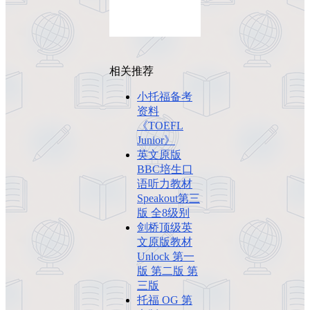
相关推荐
小托福备考
资料
《TOEFL
Junior》
英文原版
BBC培生口
语听力教材
Speakout第三
版 全8级别
剑桥顶级英
文原版教材
Unlock 第一
版 第二版 第
三版
托福 OG 第