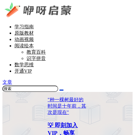
学习指南
原版教材
动画视频
阅读绘本
教育百科
识字拼音
数学思维
开通VIP
文章
"种一棵树最好的
时间是十年前，其
次是现在"
💡 即刻加入
VIP，畅享