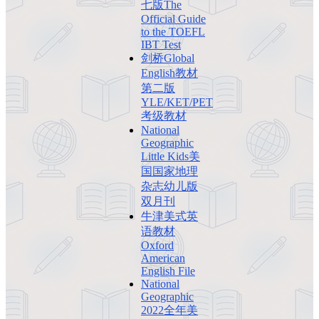
七版The
Official Guide
to the TOEFL
IBT Test
剑桥Global
English教材
第二版
YLE/KET/PET
考级教材
National
Geographic
Little Kids美
国国家地理
杂志幼儿版
双月刊
牛津美式英
语教材
Oxford
American
English File
National
Geographic
2022全年美