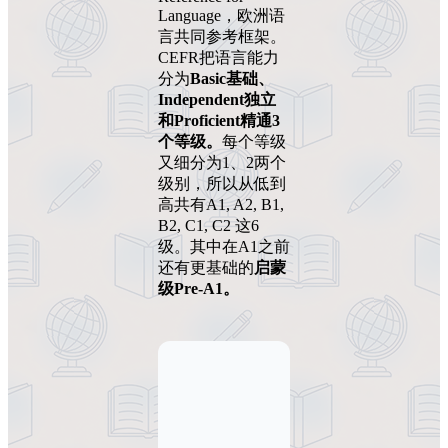
Language，欧洲语
言共同参考框架。
CEFR把语言能力
分为
Basic基础、
Independent独立
和Proficient精通3
个等级。
每个等级
又细分为1、2两个
级别，所以从低到
高共有A1, A2, B1,
B2, C1, C2 这6
级。其中在A1之前
还有更基础的
启蒙
级Pre-A1。