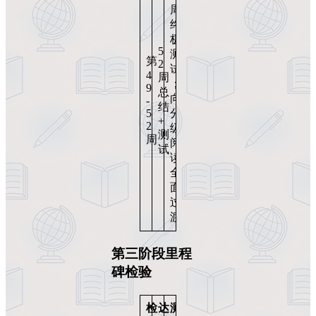
周
终
极
5
测
第
2
试
4
周
；
9
总
向
-
结
5
分
+
2
级
测
周
阅
试
读
全
面
过
渡
第三阶段里程
碑检验
检
达
测