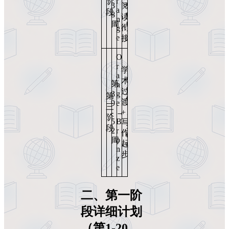
r
阶
3
9
阅
a
段
8
0
读
n
0
周
衔
g
e
接
O
r
学
a
9
术
第
n
0
过
3
g
第
0
渡
9
e
三
→
-
→
+
1
阶
5
B
写
3
段
2
r
作
0
o
周
起
0
n
步
z
e
二、第一阶
段详细计划
（第1-20