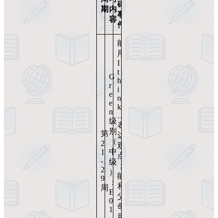
碑
期
内
事
容
件
能
用
I
t
G
h
r
i
e
n
e
k
n
…
级
表
别
第
达
（
2
观
中
1
点
-
级
；
2
）
能
9
：
和
周
E
父
0
母
1
用