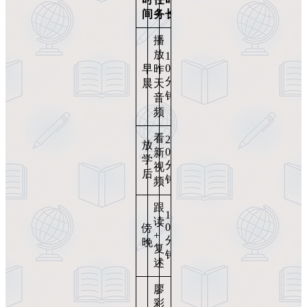
间
务
长
播
放
1
0
早
昨
分
晨
天
钟
音
频
看
2
放
0
新
学
分
视
后
钟
频
跟
1
读
0
傍
+
分
晚
复
钟
述
廖
彩