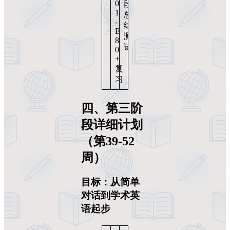
0
段
1
总
-
结
E
测
8
试
0
+
复
习
四、第三阶
段详细计划
（第39-52
周）
目标：从简单
对话到学术英
语起步