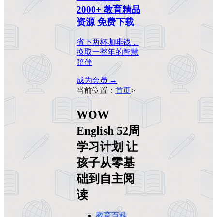
2000+ 教育精品
资源 免费下载
省下两杯咖啡钱，
换取一整年的智慧
陪伴
成为会员 →
当前位置：
首页
>
教育百科
>
WOW
English 52周学习计
WOW
划 让孩子从零基础
English 52周
到自主阅读
学习计划 让
孩子从零基
础到自主阅
读
教育百科