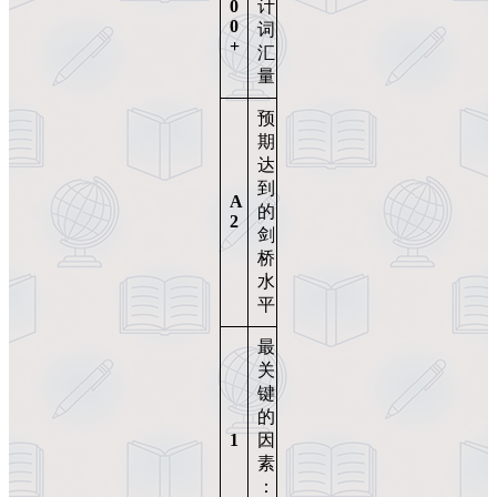
0
计
0
词
+
汇
量
预
期
达
到
A
的
2
剑
桥
水
平
最
关
键
的
1
因
素
：