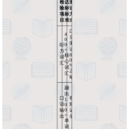
检
达
测
验
标
试
项
标
方
目
准
式
口
4
头
0
测
0
听
试
+
力
8
核
词
0
心
汇
%
词
正
汇
确
蹦
出
口
视
1
语
频
0
0
输
记
+
出
录
单
词