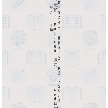
跟
进
第
读
阶
7
简
）
-
单
：
1
句
E
4
子
0
周
；
1
-
能
E
回
6
答
0
二
+
选
复
一
习
问
题
2
5
R
词
e
/
d
周
级
；