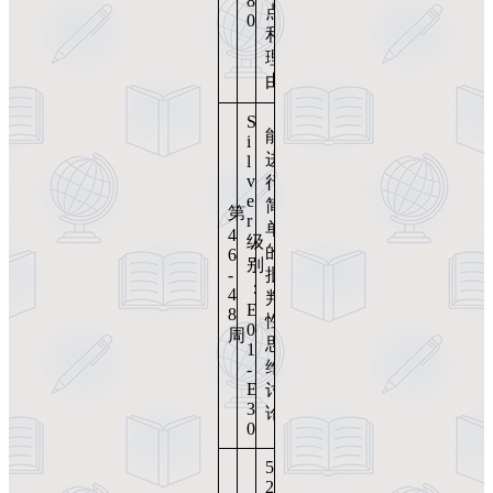
8
点
0
和
理
由
S
能
i
进
l
v
行
e
简
第
r
单
4
级
的
6
别
-
批
：
4
判
E
8
性
0
周
思
1
维
-
E
讨
3
论
0
5
2