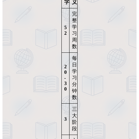
字
义
完
整
学
5
2
习
周
数
每
日
2
学
0
-
习
3
分
0
钟
数
三
大
3
阶
段