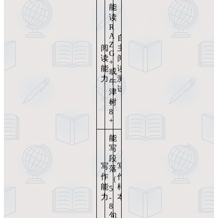
能
读
R
A
自
Z
阅
主
G
读
阅
+
能
读
或
力
测
牛
试
津
树
8
+
能
写
段
写
写
落
作
作
（
能
样
5
力
本
-
8
句