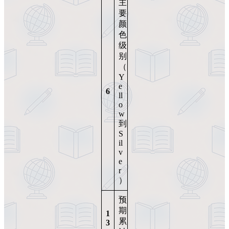
主
要
颜
色
级
别
（
Y
e
6
ll
o
w
到
S
il
v
e
r
）
预
期
1
累
3