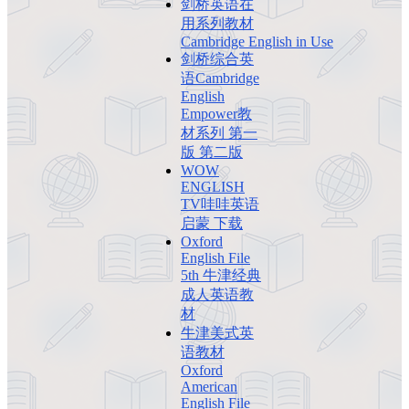
剑桥英语在
用系列教材
Cambridge English in Use
剑桥综合英
语Cambridge
English
Empower教
材系列 第一
版 第二版
WOW
ENGLISH
TV哇哇英语
启蒙 下载
Oxford
English File
5th 牛津经典
成人英语教
材
牛津美式英
语教材
Oxford
American
English File