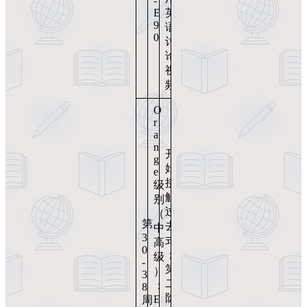
-
E
英
9
语
0
讨
论
视
频
O
r
a
n
开
g
始
e
接
级
触
别
过
（
第
去
中
3
式
高
0
；
级
-
第
）
3
二
：
8
阶
E
周