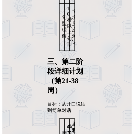
1
情
0
句
境
种
型
反
以
理
应
上
解
测
句
试
型
三、第二阶
段详细计划
（第21-38
周）
目标：从开口说话
到简单对话
里
学
程
周
习