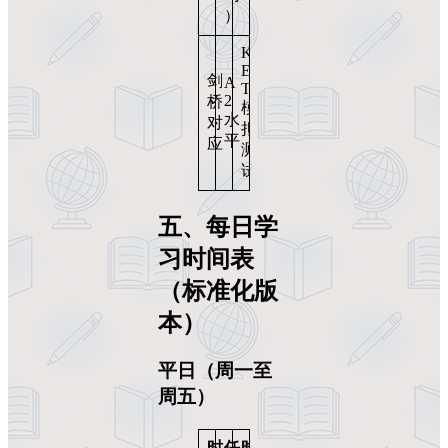
）
K
E
剑
A
T
2
桥
模
水
对
拟
平
应
测
试
五、每日学
习时间表
（标准化版
本）
平日（周一至
周五）
时
任
时