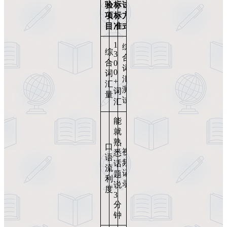
验
标
试
项
标
方
目
准
式
1
综
综
3
合
合
0
词
0
词
汇
+
汇
测
词
量
试
汇
能
就
熟
口
视
悉
语
频
话
流
记
题
利
录
说
度
3
分
钟