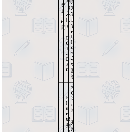
别
周
第
（
末
1
入
完
-
门
成
6
）
Y
周
e
：
l
E
l
0
o
1
w
-
总
E
3
结
0
测
试
2
0
B
词
l
/
u
周
e
；
级
开
别
始
（