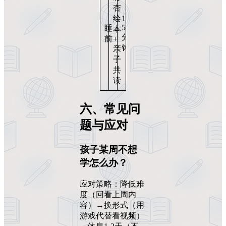
杏
绘
1
5
睡
本
分
前
+
钟
亲
子
共
读
六、常见问
题与应对
孩子某周不想
学怎么办？
应对策略：降低难
度（回看上周内
容）→换形式（用
游戏代替看视频）