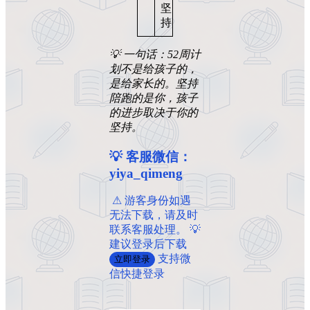
坚
持
💡
一句话：52周计
划不是给孩子的，
是给家长的。坚持
陪跑的是你，孩子
的进步取决于你的
坚持。
💡 客服微信：
yiya_qimeng
️ ️⚠ 游客身份如遇
无法下载，请及时
联系客服处理。 💡
建议登录后下载
支持微
立即登录
信快捷登录