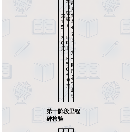
别
能
（
用
突
简
第
破
1
单
）
5
句
：
-
表
E
2
达
0
0
；
1
周
第
-
E
一
5
阶
0
段
+
总
复
结
习
测
试
第一阶段里程
碑检验