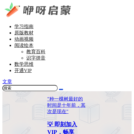
学习指南
原版教材
动画视频
阅读绘本
教育百科
识字拼音
数学思维
开通VIP
文章
"种一棵树最好的
时间是十年前，其
次是现在"
💡 即刻加入
VIP，畅享