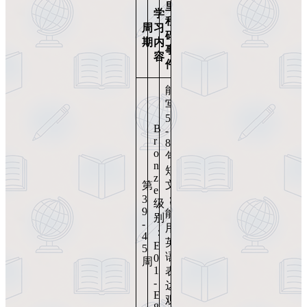
里
学
程
周
习
碑
期
内
事
容
件
能
写
5
B
-
r
8
o
句
n
短
z
文
第
e
3
；
级
9
能
别
-
用
：
4
英
E
5
语
0
周
1
表
-
达
E
观