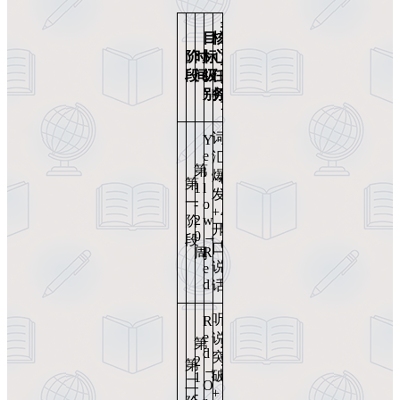
预
目
核
期
阶
时
标
心
词
段
间
级
任
汇
别
务
量
词
Y
e
汇
第
l
爆
0
第
1
l
发
→
一
-
o
+
4
2
w
阶
5
开
0
→
段
0
口
R
周
说
e
d
话
听
R
e
说
第
4
d
突
2
5
第
→
破
1
0
二
O
-
+
→