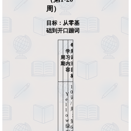
周）
目标：从零基
础到开口蹦词
每
学
周
周
习
词
期
内
汇
容
目
标
1
0
Y
词
e
/
l
周
l
o
；
w
第
级
6