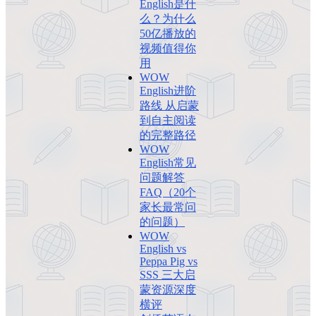
English是什
么？为什么
50亿播放的
视频值得你
用
WOW
English进阶
路线 从启蒙
到自主阅读
的完整路径
WOW
English常见
问题解答
FAQ（20个
家长最常问
的问题）
WOW
English vs
Peppa Pig vs
SSS 三大启
蒙资源深度
横评