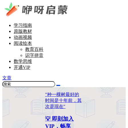
学习指南
原版教材
动画视频
阅读绘本
教育百科
识字拼音
数学思维
开通VIP
文章
"种一棵树最好的
时间是十年前，其
次是现在"
💡 即刻加入
VIP，畅享