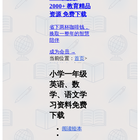
2000+ 教育精品
资源 免费下载
省下两杯咖啡钱，
换取一整年的智慧
陪伴
成为会员 →
当前位置：
首页
>
阅读绘本
>
小学一
年级英语、数学、
小学一年级
语文学习资料免费
英语、数
下载
学、语文学
习资料免费
下载
阅读绘本