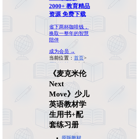
2000+ 教育精品
资源 免费下载
省下两杯咖啡钱，
换取一整年的智慧
陪伴
成为会员 →
当前位置：
首页
>
原版教材
>
《麦克
米伦Next Move》
《麦克米伦
少儿英语教材学生
Next
用书+配套练习册
Move》少儿
英语教材学
生用书+配
套练习册
原版教材