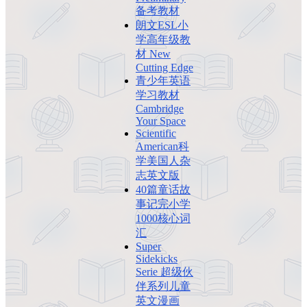
备考教材
朗文ESL小
学高年级教
材 New
Cutting Edge
青少年英语
学习教材
Cambridge
Your Space
Scientific
American科
学美国人杂
志英文版
40篇童话故
事记完小学
1000核心词
汇
Super
Sidekicks
Serie 超级伙
伴系列儿童
英文漫画