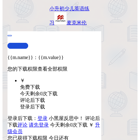
小升初
少儿英语
练
习
麦克米伦
查看演示
{{m.name}}
：
{{m.value}}
您的下载权限
查看全部权限
￥
免费下载
今天剩余0次下载
评论后下载
登录后下载
登录后下载：
登录
小黑屋反思中！
评论后
下载
评论
请先登录
今天剩余0次下载
￥
升
级会员
您已获得下载权限
今日还有