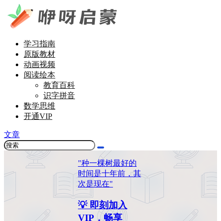
学习指南
原版教材
动画视频
阅读绘本
教育百科
识字拼音
数学思维
开通VIP
文章
"种一棵树最好的
时间是十年前，其
次是现在"
💡 即刻加入
VIP，畅享