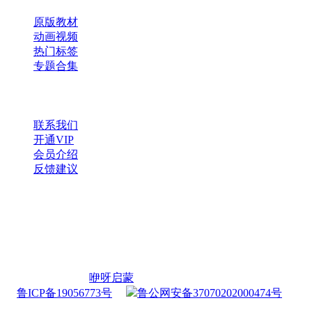
原版教材
动画视频
热门标签
专题合集
帮助与支持
联系我们
开通VIP
会员介绍
反馈建议
微信公众号
扫一扫，获取更多资源
Copyright © 2026
咿呀启蒙
・
鲁ICP备19056773号
・
鲁公网安备37070202000474号
查询 31 次，耗时 0.2388 秒