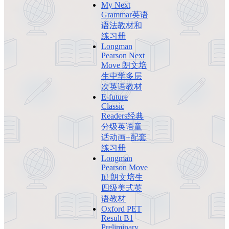
My Next
Grammar英语
语法教材和
练习册
Longman
Pearson Next
Move 朗文培
生中学多层
次英语教材
E-future
Classic
Readers经典
分级英语童
话动画+配套
练习册
Longman
Pearson Move
It! 朗文培生
四级美式英
语教材
Oxford PET
Result B1
Preliminary