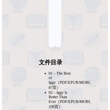
文件目录
01 – The Best
of
Iggy（PDF/EPUB/MOBI、
87页）
02 – Iggy Is
Better Than
Ever（PDF/EPUB/MOBI、
109页）