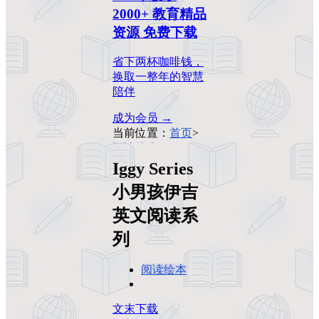
2000+ 教育精品
资源 免费下载
省下两杯咖啡钱，
换取一整年的智慧
陪伴
成为会员 →
当前位置：
首页
>
阅读绘本
>
Iggy
Series 小男孩伊吉
Iggy Series
英文阅读系列
小男孩伊吉
英文阅读系
列
阅读绘本
文末下载