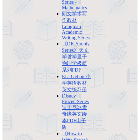
Series -
Mathematics
朗文学术写
作教材
Longman
Academic
Writing Series
《DK Simply
Series》天文
学哲学量子
物理学极简
系列PDF
ELI Get on 小
学英语教材
英文练习册
Disney
Frozen Series
迪士尼冰雪
奇缘英文绘
本PDF电子
版
《How to