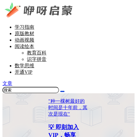
学习指南
原版教材
动画视频
阅读绘本
教育百科
识字拼音
数学思维
开通VIP
文章
"种一棵树最好的
时间是十年前，其
次是现在"
💡 即刻加入
VIP，畅享