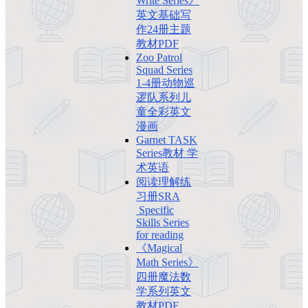
Write Series》
英文基础写
作24册主题
教材PDF
Zoo Patrol
Squad Series
1-4册动物巡
逻队系列儿
童全彩英文
漫画
Garnet TASK
Series教材 学
术英语
阅读理解练
习册SRA
Specific
Skills Series
for reading
《Magical
Math Series》
四册魔法数
学系列英文
教材PDF