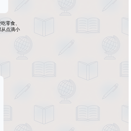
爱吃零食、
都从点滴小