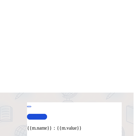
查看演示
{{m.name}}
：
{{m.value}}