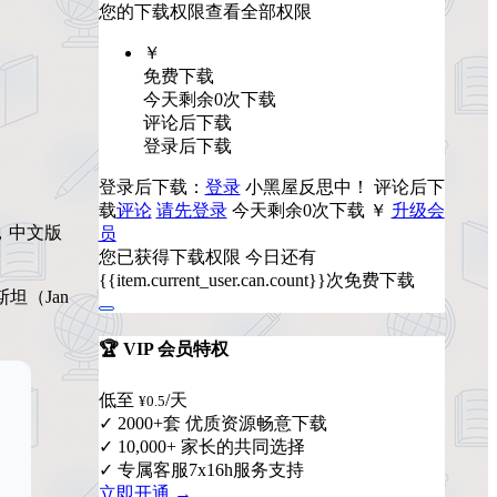
您的下载权限
查看全部权限
￥
免费下载
今天剩余0次下载
评论后下载
登录后下载
登录后下载：
登录
小黑屋反思中！
评论后下
载
评论
请先登录
今天剩余0次下载
￥
升级会
，中文版
员
您已获得下载权限
今日还有
{{item.current_user.can.count}}次免费下载
斯坦（Jan
🏆 VIP 会员特权
低至
/天
¥0.5
✓ 2000+套 优质资源畅意下载
✓ 10,000+ 家长的共同选择
✓ 专属客服7x16h服务支持
立即开通 →