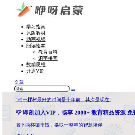
学习指南
原版教材
动画视频
阅读绘本
教育百科
识字拼音
数学思维
开通VIP
文章
"种一棵树最好的时间是十年前，其次是现在"
💡 即刻加入VIP，畅享 2000+ 教育精品资源 
省下两杯咖啡钱，换取一整年的智慧陪伴