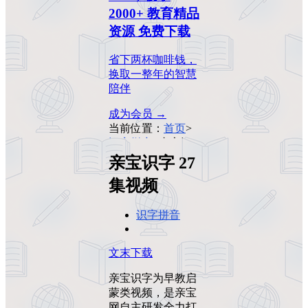
2000+ 教育精品
资源 免费下载
省下两杯咖啡钱，
换取一整年的智慧
陪伴
成为会员 →
当前位置：
首页
>
识字拼音
>
亲宝识
字 27集视频
亲宝识字 27
集视频
识字拼音
文末下载
亲宝识字为早教启
蒙类视频，是亲宝
网自主研发全力打