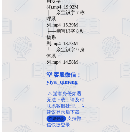
用汉字
(4).mp4 19.92M
├──亲宝识字 7 称
呼系
列.mp4 15.39M
├──亲宝识字 8 动
物系
列.mp4 18.73M
└──亲宝识字 9 身
体系
列.mp4 14.58M
💡 客服微信：
yiya_qimeng
️ ️⚠ 游客身份如遇
无法下载，请及时
联系客服处理。 💡
建议登录后下载
支持微
立即登录
信快捷登录