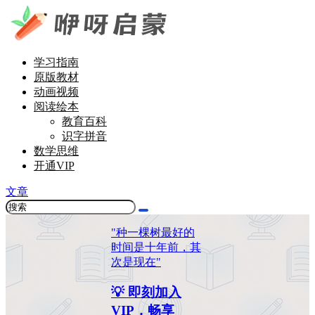
学习指南
原版教材
动画视频
阅读绘本
教育百科
识字拼音
数学思维
开通VIP
文章
"种一棵树最好的
时间是十年前，其
次是现在"
💡 即刻加入
VIP，畅享