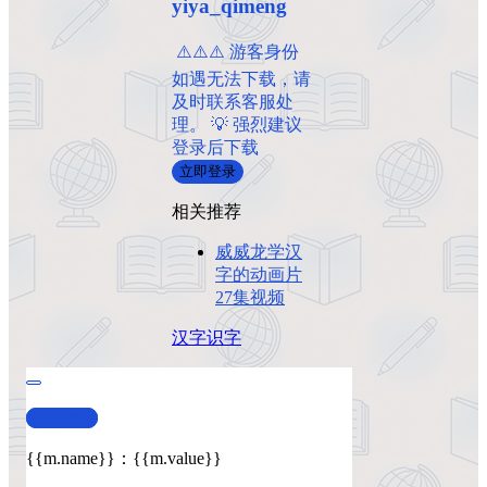
yiya_qimeng
️ ⚠️⚠️⚠️ 游客身份
如遇无法下载，请
及时联系客服处
理。 💡 强烈建议
登录后下载
立即登录
相关推荐
威威龙学汉
字的动画片
27集视频
汉字
识字
查看演示
{{m.name}}
：
{{m.value}}