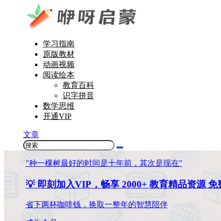
学习指南
原版教材
动画视频
阅读绘本
教育百科
识字拼音
数学思维
开通VIP
文章
"种一棵树最好的时间是十年前，其次是现在"
💡 即刻加入VIP，畅享 2000+ 教育精品资源 
省下两杯咖啡钱，换取一整年的智慧陪伴