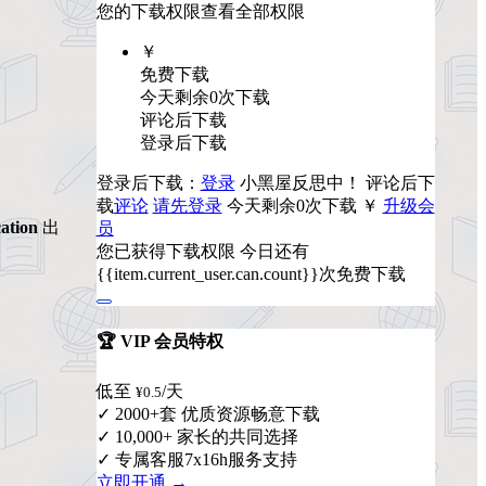
您的下载权限
查看全部权限
￥
免费下载
今天剩余0次下载
评论后下载
登录后下载
登录后下载：
登录
小黑屋反思中！
评论后下
载
评论
请先登录
今天剩余0次下载
￥
升级会
ation
出
员
您已获得下载权限
今日还有
{{item.current_user.can.count}}次免费下载
🏆 VIP 会员特权
低至
/天
¥0.5
✓ 2000+套 优质资源畅意下载
✓ 10,000+ 家长的共同选择
✓ 专属客服7x16h服务支持
立即开通 →