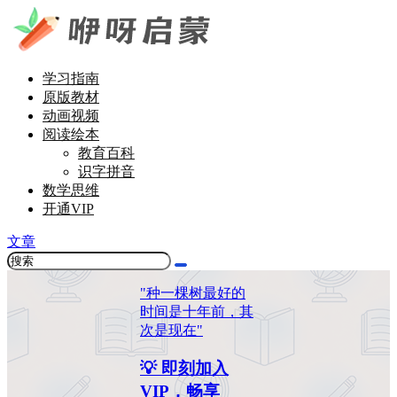
学习指南
原版教材
动画视频
阅读绘本
教育百科
识字拼音
数学思维
开通VIP
文章
"种一棵树最好的
时间是十年前，其
次是现在"
💡 即刻加入
VIP，畅享