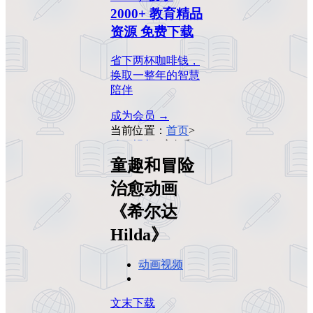
2000+ 教育精品
资源 免费下载
省下两杯咖啡钱，
换取一整年的智慧
陪伴
成为会员 →
当前位置：
首页
>
动画视频
>
童趣和
冒险治愈动画《希
童趣和冒险
尔达Hilda》
治愈动画
《希尔达
Hilda》
动画视频
文末下载