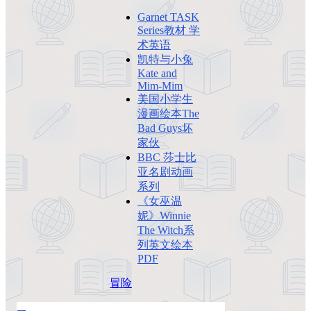
Garnet TASK
Series教材 学
术英语
凯特与小兔
Kate and
Mim-Mim
美国小学生
漫画绘本The
Bad Guys坏
家伙
BBC 莎士比
亚名剧动画
系列
《女巫温
妮》Winnie
The Witch系
列英文绘本
PDF
冒险