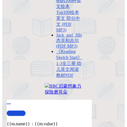
销的100种英
文绘本
Top100绘本
英文 部分中
文 (PDF
MP3)
Jack_and_Jills
杰克和吉尔
(PDF MP3)
《Reading
Sketch Start》
1-3全三册 幼
儿英文阅读
教材PDF
BBC
启蒙
想象力
探险
磨耳朵
查看演示
{{m.name}}
：
{{m.value}}