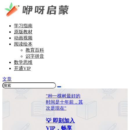
学习指南
原版教材
动画视频
阅读绘本
教育百科
识字拼音
数学思维
开通VIP
文章
"种一棵树最好的
时间是十年前，其
次是现在"
💡 即刻加入
VIP，畅享