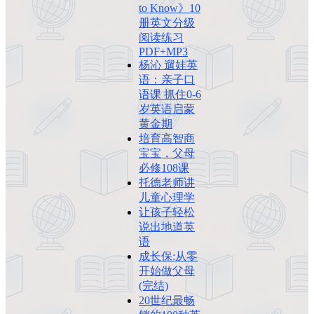
to Know》10
册英文分级
阅读练习
PDF+MP3
杨沁 遛娃英
语：亲子口
语课 抓住0-6
岁英语启蒙
黄金期
培育高智商
宝宝，父母
必修108课
托德老师讲
儿童心理学
让孩子轻松
说出地道英
语
成长保:从零
开始做父母
(完结)
20世纪最畅