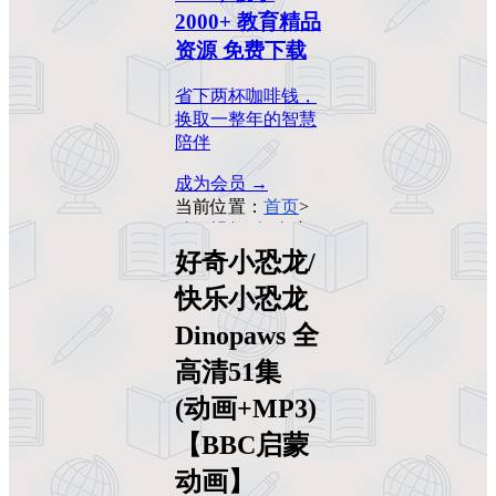
2000+ 教育精品
资源 免费下载
省下两杯咖啡钱，
换取一整年的智慧
陪伴
成为会员 →
当前位置：
首页
>
动画视频
>
好奇小
恐龙/快乐小恐龙
好奇小恐龙/
Dinopaws 全高清
快乐小恐龙
51集 (动画+MP3)
【BBC启蒙动画】
Dinopaws 全
高清51集
(动画+MP3)
【BBC启蒙
动画】