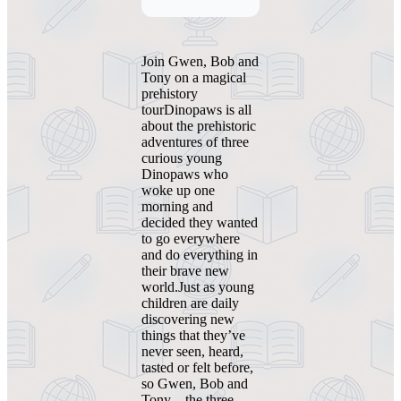
Join Gwen, Bob and
Tony on a magical
prehistory
tourDinopaws is all
about the prehistoric
adventures of three
curious young
Dinopaws who
woke up one
morning and
decided they wanted
to go everywhere
and do everything in
their brave new
world.Just as young
children are daily
discovering new
things that they’ve
never seen, heard,
tasted or felt before,
so Gwen, Bob and
Tony – the three