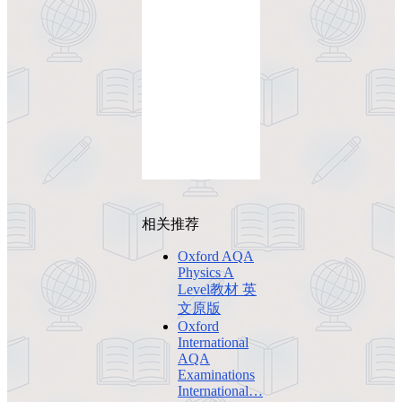
相关推荐
Oxford AQA
Physics A
Level教材 英
文原版
Oxford
International
AQA
Examinations
International…