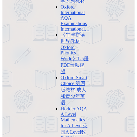
学系列教材
Oxford
International
AQA
Examinations
International…
《牛津拼读
世界教材
Oxford
Phonics
World》1-5册
PDF音频视
频
Oxford Smart
Choice 第四
版教材 成人
和青少年英
语
Hodder AQA
A Level
Mathematics
for A Level英
国A Level数