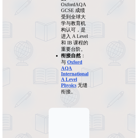
OxfordAQA
GCSE 成绩
受到全球大
学与教育机
构认可，是
进入 A Level
和 IB 课程的
重要台阶。
衔接自然
：
与
Oxford
AQA
International
A Level
Physics
无缝
衔接。