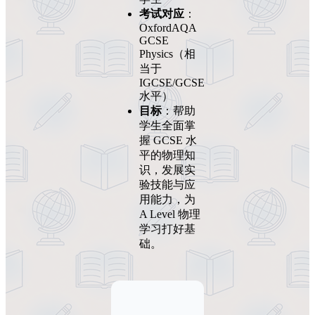
考试对应
：
OxfordAQA
GCSE
Physics（相
当于
IGCSE/GCSE
水平）
目标
：帮助
学生全面掌
握 GCSE 水
平的物理知
识，发展实
验技能与应
用能力，为
A Level 物理
学习打好基
础。