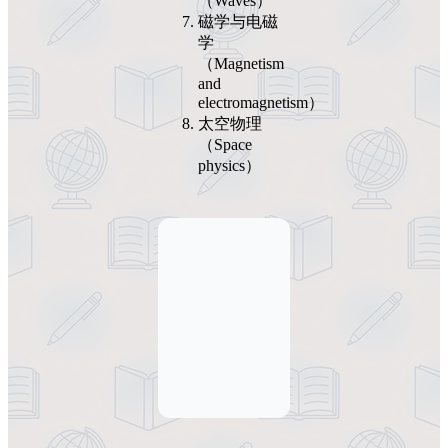
（Waves）
磁学与电磁
学
（Magnetism
and
electromagnetism）
太空物理
（Space
physics）