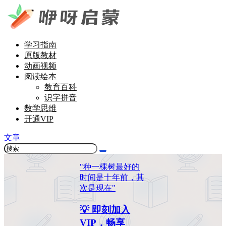
学习指南
原版教材
动画视频
阅读绘本
教育百科
识字拼音
数学思维
开通VIP
文章
"种一棵树最好的
时间是十年前，其
次是现在"
💡 即刻加入
VIP，畅享