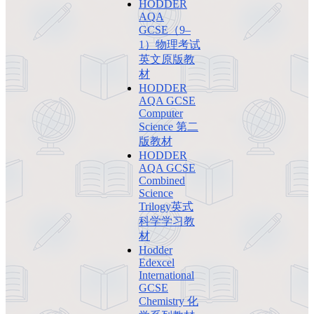
HODDER
AQA
GCSE（9–
1）物理考试
英文原版教
材
HODDER
AQA GCSE
Computer
Science 第二
版教材
HODDER
AQA GCSE
Combined
Science
Trilogy英式
科学学习教
材
Hodder
Edexcel
International
GCSE
Chemistry 化