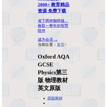
2000+ 教育精品
资源 免费下载
省下两杯咖啡钱，
换取一整年的智慧
陪伴
成为会员 →
当前位置：
首页
>
原版教材
>
Oxford
AQA GCSE
Oxford AQA
Physics第三版 物理
GCSE
教材 英文原版
Physics第三
版 物理教材
英文原版
原版教材