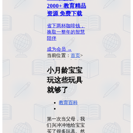
2000+ 教育精品
资源 免费下载
省下两杯咖啡钱，
换取一整年的智慧
陪伴
成为会员 →
当前位置：
首页
>
教育百科
>
小月龄
宝宝玩这些玩具就
小月龄宝宝
够了
玩这些玩具
就够了
教育百科
第一次当父母，我
们兴冲冲地给宝宝
买了很多玩具。然