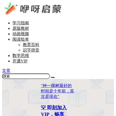
学习指南
原版教材
动画视频
阅读绘本
教育百科
识字拼音
数学思维
开通VIP
文章
"种一棵树最好的
时间是十年前，其
次是现在"
💡 即刻加入
VIP，畅享