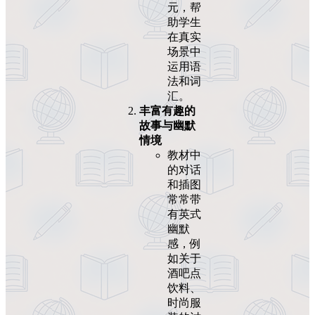
元，帮
助学生
在真实
场景中
运用语
法和词
汇。
丰富有趣的
故事与幽默
情境
教材中
的对话
和插图
常常带
有英式
幽默
感，例
如关于
酒吧点
饮料、
时尚服