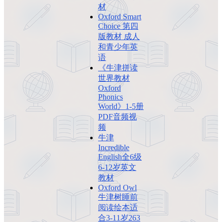
材
Oxford Smart
Choice 第四
版教材 成人
和青少年英
语
《牛津拼读
世界教材
Oxford
Phonics
World》1-5册
PDF音频视
频
牛津
Incredible
English全6级
6-12岁英文
教材
Oxford Owl
牛津树睡前
阅读绘本适
合3-11岁263