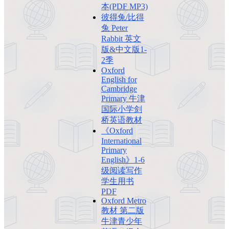
本(PDF MP3)
彼得兔/比得
兔 Peter
Rabbit 英文
版&中文版1-
2季
Oxford
English for
Cambridge
Primary 牛津
国际小学剑
桥英语教材
《Oxford
International
Primary
English》1-6
级阅读写作
学生用书
PDF
Oxford Metro
教材 第二版
牛津青少年