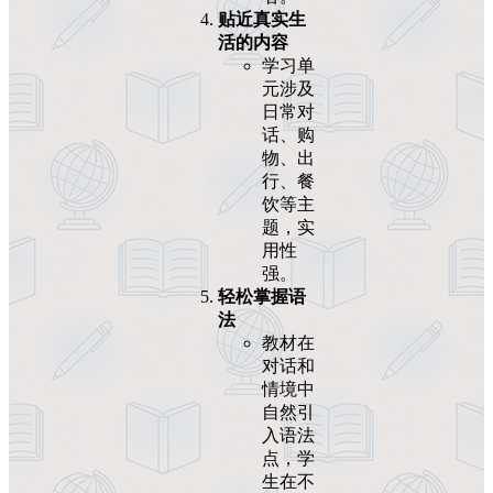
贴近真实生
活的内容
学习单
元涉及
日常对
话、购
物、出
行、餐
饮等主
题，实
用性
强。
轻松掌握语
法
教材在
对话和
情境中
自然引
入语法
点，学
生在不