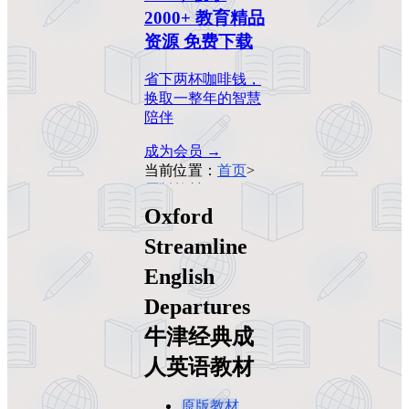
2000+ 教育精品
资源 免费下载
省下两杯咖啡钱，
换取一整年的智慧
陪伴
成为会员 →
当前位置：
首页
>
原版教材
>
Oxford
Streamline English
Oxford
Departures 牛津经
Streamline
典成人英语教材
English
Departures
牛津经典成
人英语教材
原版教材