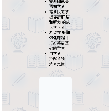
零基础或英
语初学者
需要快速掌
握
实用口语
和听力
的成
人学习者
希望在
短期
强化课程
中
打好英语基
础的学生
自学者
——
搭配音频，
效果更佳