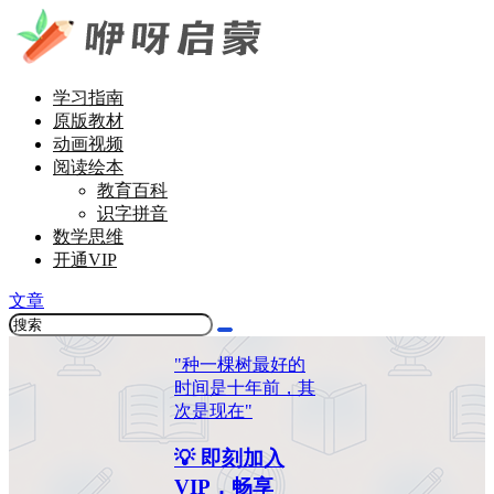
学习指南
原版教材
动画视频
阅读绘本
教育百科
识字拼音
数学思维
开通VIP
文章
"种一棵树最好的
时间是十年前，其
次是现在"
💡 即刻加入
VIP，畅享