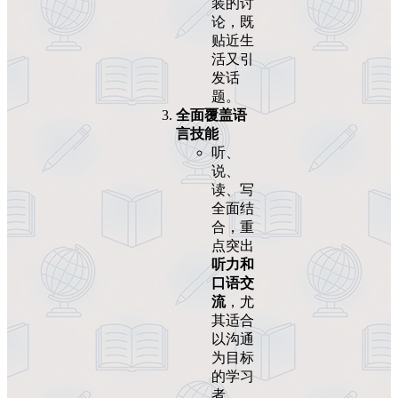
装的讨
论，既
贴近生
活又引
发话
题。
全面覆盖语
言技能
听、
说、
读、写
全面结
合，重
点突出
听力和
口语交
流
，尤
其适合
以沟通
为目标
的学习
者。