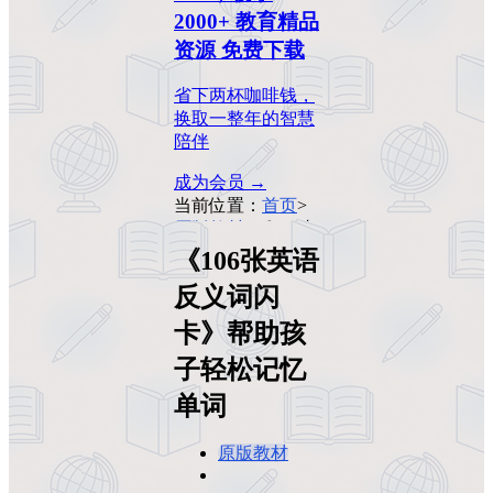
2000+ 教育精品
资源 免费下载
省下两杯咖啡钱，
换取一整年的智慧
陪伴
成为会员 →
当前位置：
首页
>
原版教材
>
《106张
英语反义词闪卡》
《106张英语
帮助孩子轻松记忆
反义词闪
单词
卡》帮助孩
子轻松记忆
单词
原版教材