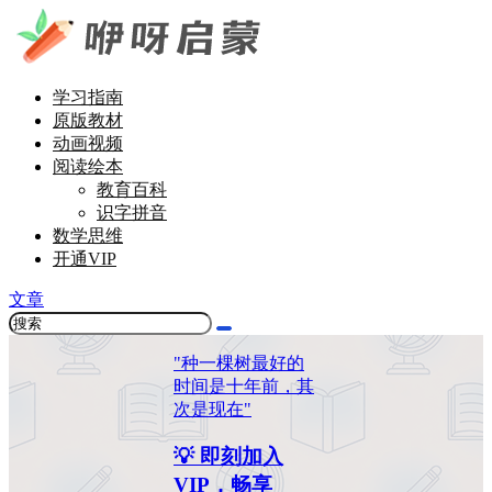
学习指南
原版教材
动画视频
阅读绘本
教育百科
识字拼音
数学思维
开通VIP
文章
"种一棵树最好的
时间是十年前，其
次是现在"
💡 即刻加入
VIP，畅享