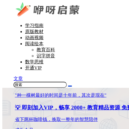
学习指南
原版教材
动画视频
阅读绘本
教育百科
识字拼音
数学思维
开通VIP
文章
"种一棵树最好的时间是十年前，其次是现在"
💡 即刻加入VIP，畅享 2000+ 教育精品资源 
省下两杯咖啡钱，换取一整年的智慧陪伴