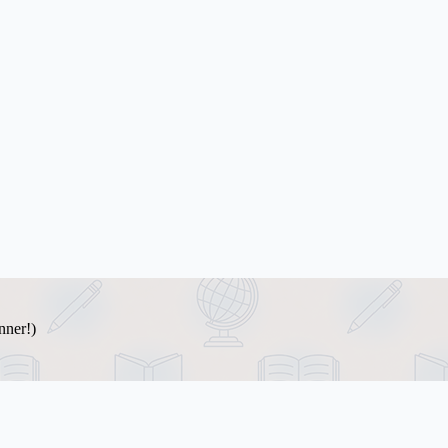
ner!)