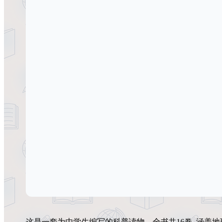
这是一套为中学生编写的科普读物。全书共16卷, 涵盖