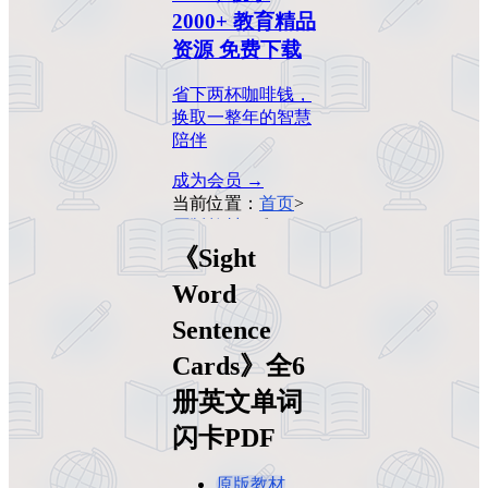
2000+ 教育精品
资源 免费下载
省下两杯咖啡钱，
换取一整年的智慧
陪伴
成为会员 →
当前位置：
首页
>
原版教材
>
《Sight
Word Sentence
《Sight
Cards》全6册英文
Word
单词闪卡PDF
Sentence
Cards》全6
册英文单词
闪卡PDF
原版教材