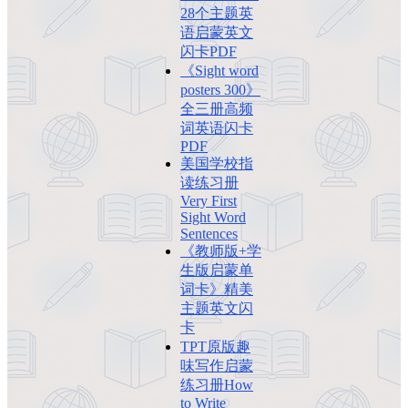
28个主题英
语启蒙英文
闪卡PDF
《Sight word
posters 300》
全三册高频
词英语闪卡
PDF
美国学校指
读练习册
Very First
Sight Word
Sentences
《教师版+学
生版启蒙单
词卡》精美
主题英文闪
卡
TPT原版趣
味写作启蒙
练习册How
to Write