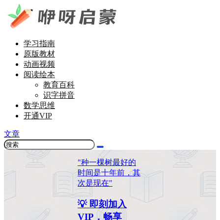
学习指南
原版教材
动画视频
阅读绘本
教育百科
识字拼音
数学思维
开通VIP
文章
"种一棵树最好的
时间是十年前，其
次是现在"
💡 即刻加入
VIP，畅享