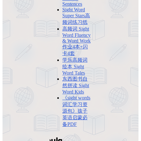
Sentences
Sight Word
Super Stars高
频词练习纸
高频词 Sight
Word Fluency
& Word Work
作业4本+闪
卡4套
学乐高频词
绘本 Sight
Word Tales
东西图书自
然拼读 Sight
Word Kids
《sight words
词汇学习资
源包》孩子
英语启蒙必
备PDF