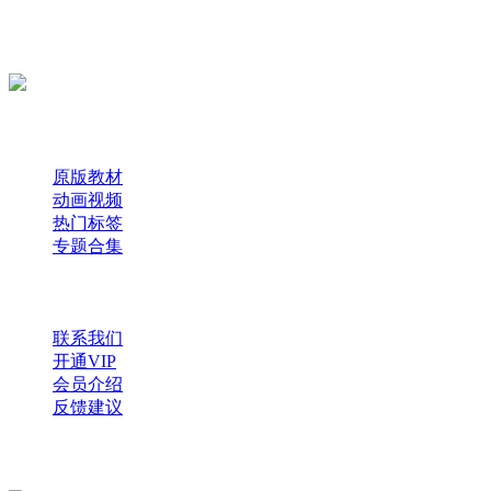
咿呀启蒙 —— 专注于儿童教育资源分享，为您提供优质的绘
本、课件、动画等学习资料。
×
扫码添加微信
快速导航
原版教材
动画视频
热门标签
专题合集
帮助与支持
联系我们
开通VIP
会员介绍
反馈建议
微信公众号