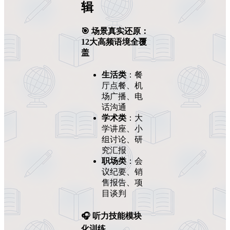
辑
🎯 场景真实还原：
12大高频语境全覆
盖
生活类
：餐
厅点餐、机
场广播、电
话沟通
学术类
：大
学讲座、小
组讨论、研
究汇报
职场类
：会
议纪要、销
售报告、项
目谈判
🎧 听力技能模块
化训练