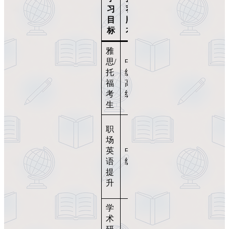
习
荐
使用
目
版
建议
标
本
雅
每天
思/
中
30分
托
级/
钟，
福
高
配套
考
级
平台
生
训练
聚焦
职
会
场
议、
英
中
数
语
级
据、
提
表达
升
精度
学
搭配
术
VR