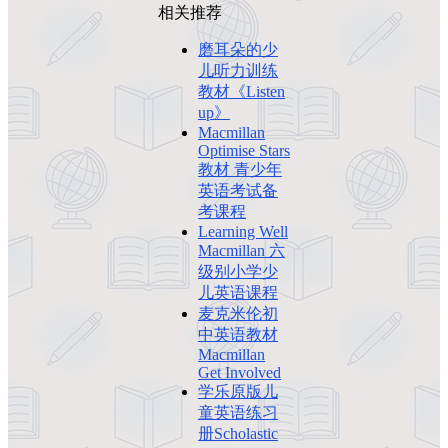
相关推荐
磨耳朵的少
儿听力训练
教材《Listen
up》
Macmillan
Optimise Stars
教材 青少年
英语考试备
考课程
Learning Well
Macmillan 六
级别小学少
儿英语课程
麦克米伦初
中英语教材
Macmillan
Get Involved
学乐原版儿
童英语练习
册Scholastic