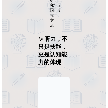
研
训练
究/
高
+学
国
级
术听
际
力课
交
程
流
✨ 听力，不
只是技能，
更是认知能
力的体现