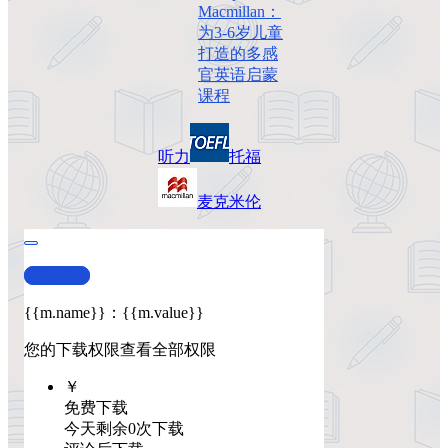
Macmillan：
为3-6岁儿童
打造的多感
官英语启蒙
课程
听力
托福
麦克米伦
查看演示
{{m.name}}
：
{{m.value}}
您的下载权限
查看全部权限
￥
免费下载
今天剩余0次下载