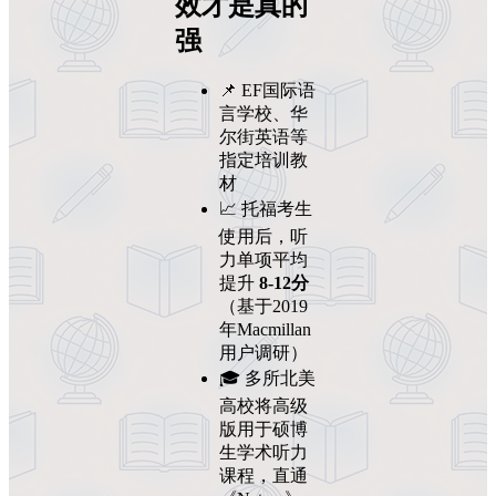
效才是真的
强
📌 EF国际语
言学校、华
尔街英语等
指定培训教
材
📈 托福考生
使用后，听
力单项平均
提升
8-12分
（基于2019
年Macmillan
用户调研）
🎓 多所北美
高校将高级
版用于硕博
生学术听力
课程，直通