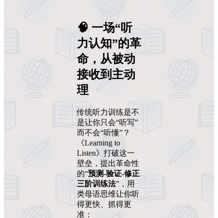
🧠 一场“听
力认知”的革
命，从被动
接收到主动
理
传统听力训练是不
是让你只会“听写”
而不会“听懂”？
《Learning to
Listen》打破这一
壁垒，提出革命性
的“
预测-验证-修正
三阶训练法
”，用
类母语思维让你听
得更快、抓得更
准：