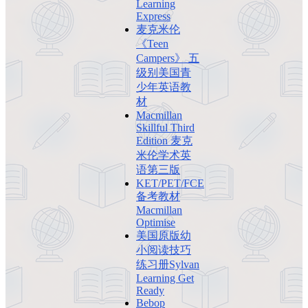
Learning
Express
麦克米伦
《Teen
Campers》 五
级别美国青
少年英语教
材
Macmillan
Skillful Third
Edition 麦克
米伦学术英
语第三版
KET/PET/FCE
备考教材
Macmillan
Optimise
美国原版幼
小阅读技巧
练习册Sylvan
Learning Get
Ready
Bebop