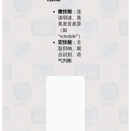
微技能
：连
读弱读、英
美发音差异
（如
“schedule”）
宏技能
：主
旨归纳、观
点识别、语
气判断