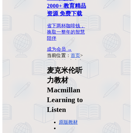
2000+ 教育精品
资源 免费下载
省下两杯咖啡钱，
换取一整年的智慧
陪伴
成为会员 →
当前位置：
首页
>
原版教材
>
麦克米
伦听力教材
麦克米伦听
Macmillan Learning
力教材
to Listen
Macmillan
Learning to
Listen
原版教材