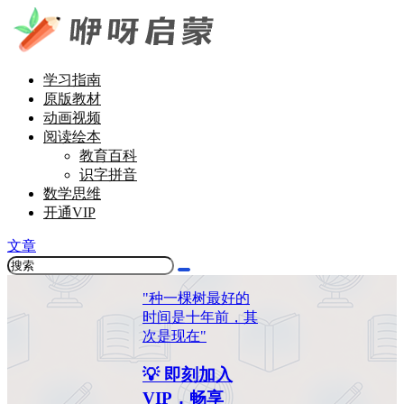
学习指南
原版教材
动画视频
阅读绘本
教育百科
识字拼音
数学思维
开通VIP
文章
"种一棵树最好的
时间是十年前，其
次是现在"
💡 即刻加入
VIP，畅享