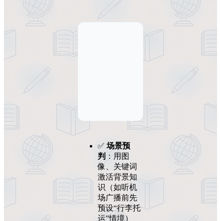
✅
场景预
判
：用图
像、关键词
激活背景知
识（如听机
场广播前先
预设“行李托
运”情境）