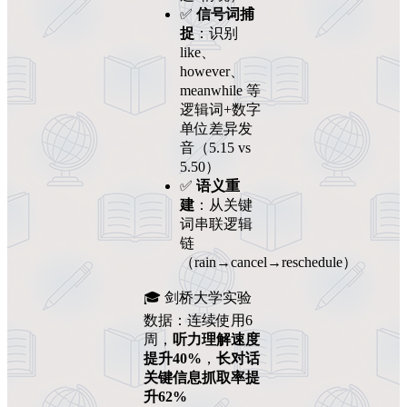
✅
信号词捕
捉
：识别
like、
however、
meanwhile 等
逻辑词+数字
单位差异发
音（5.15 vs
5.50）
✅
语义重
建
：从关键
词串联逻辑
链
（rain→cancel→reschedule）
🎓 剑桥大学实验
数据：连续使用6
周，
听力理解速度
提升40%
，
长对话
关键信息抓取率提
升62%