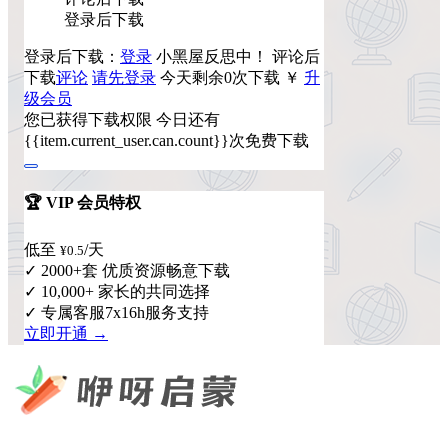
登录后下载
登录后下载：
登录
小黑屋反思中！
评论后
下载
评论
请先登录
今天剩余0次下载
￥
升
级会员
您已获得下载权限
今日还有
{{item.current_user.can.count}}次免费下载
🏆 VIP 会员特权
低至
/天
¥0.5
✓ 2000+套 优质资源畅意下载
✓ 10,000+ 家长的共同选择
✓ 专属客服7x16h服务支持
立即开通 →
咿呀启蒙 —— 专注于儿童教育资源分享，为您提供优质的绘