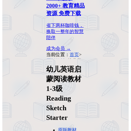
2000+ 教育精品
资源 免费下载
省下两杯咖啡钱，
换取一整年的智慧
陪伴
成为会员 →
当前位置：
首页
>
原版教材
>
幼儿英
语启蒙阅读教材1-
幼儿英语启
3级Reading Sketch
蒙阅读教材
Starter
1-3级
Reading
Sketch
Starter
原版教材