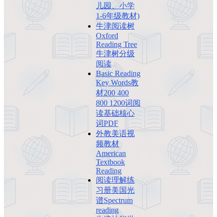
儿园、小学
1-6年级教材)
牛津阅读树
Oxford
Reading Tree
牛津树分级
阅读
Basic Reading
Key Words教
材200 400
800 1200词阅
读基础核心
词PDF
外教美语视
频教材
American
Textbook
Reading
阅读理解练
习册美国光
谱Spectrum
reading