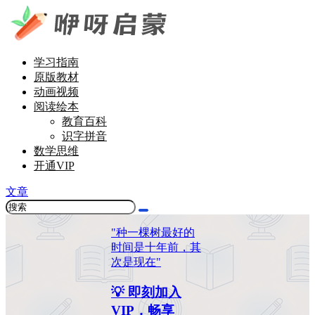
学习指南
原版教材
动画视频
阅读绘本
教育百科
识字拼音
数学思维
开通VIP
文章
"种一棵树最好的
时间是十年前，其
次是现在"
💡 即刻加入
VIP，畅享