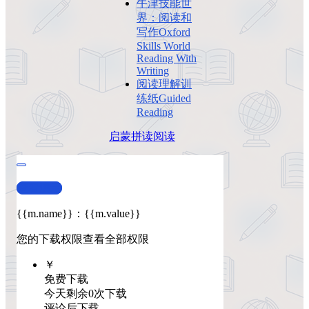
牛津技能世
界：阅读和
写作Oxford
Skills World
Reading With
Writing
阅读理解训
练纸Guided
Reading
启蒙
拼读
阅读
查看演示
{{m.name}}
：
{{m.value}}
您的下载权限
查看全部权限
￥
免费下载
今天剩余0次下载
评论后下载