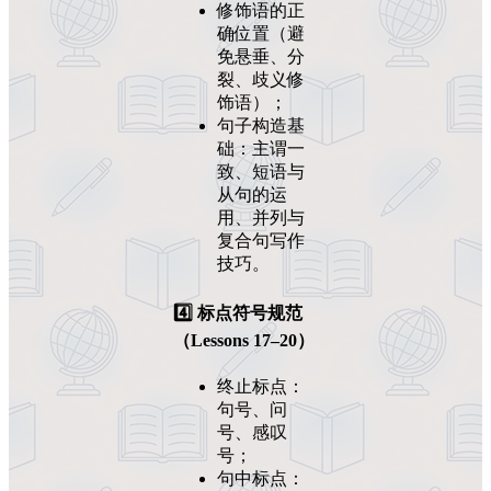
修饰语的正
确位置（避
免悬垂、分
裂、歧义修
饰语）；
句子构造基
础：主谓一
致、短语与
从句的运
用、并列与
复合句写作
技巧。
4️⃣ 标点符号规范
（Lessons 17–20）
终止标点：
句号、问
号、感叹
号；
句中标点：