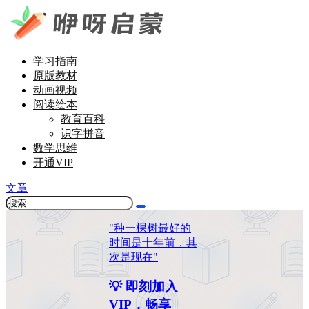
学习指南
原版教材
动画视频
阅读绘本
教育百科
识字拼音
数学思维
开通VIP
文章
"种一棵树最好的
时间是十年前，其
次是现在"
💡 即刻加入
VIP，畅享