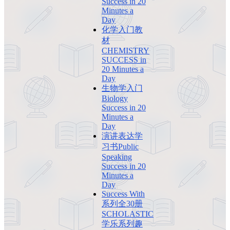
Success in 20
Minutes a
Day
化学入门教
材
CHEMISTRY
SUCCESS in
20 Minutes a
Day
生物学入门
Biology
Success in 20
Minutes a
Day
演讲表达学
习书Public
Speaking
Success in 20
Minutes a
Day
Success With
系列全30册
SCHOLASTIC
学乐系列趣