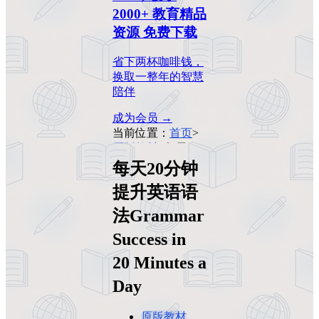
2000+ 教育精品
资源 免费下载
省下两杯咖啡钱，
换取一整年的智慧
陪伴
成为会员 →
当前位置：
首页
>
原版教材
>
每天20
分钟提升英语语法
每天20分钟
Grammar Success in
提升英语语
20 Minutes a Day
法Grammar
Success in
20 Minutes a
Day
原版教材