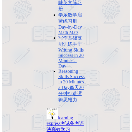
味英文练习
册
学乐数学启
蒙练习册
Day-by-Day
Math Mats
写作基础技
能训练手册
Writing Skills
Success in 20
Minutes a
Day
Reasoning
Skills Success
in 20 Minutes
a Day每天20
分钟打造逻
辑思维力
learning
express
考试备考
语
法
高效学习