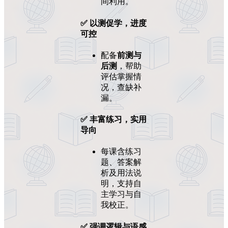
间利用。
✅ 以测促学，进度
可控
配备
前测与
后测
，帮助
评估掌握情
况，查缺补
漏。
✅ 丰富练习，实用
导向
每课含练习
题、答案解
析及用法说
明，支持自
主学习与自
我校正。
✅ 强调逻辑与语感