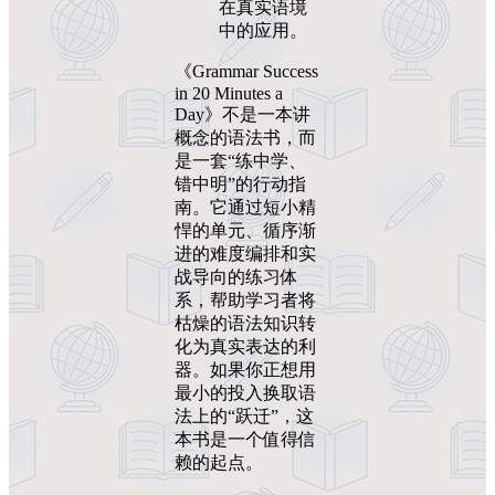
在真实语境
中的应用。
《Grammar Success
in 20 Minutes a
Day》不是一本讲
概念的语法书，而
是一套“练中学、
错中明”的行动指
南。它通过短小精
悍的单元、循序渐
进的难度编排和实
战导向的练习体
系，帮助学习者将
枯燥的语法知识转
化为真实表达的利
器。如果你正想用
最小的投入换取语
法上的“跃迁”，这
本书是一个值得信
赖的起点。