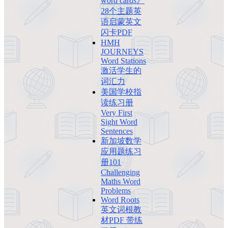
word cards》
28个主题英
语启蒙英文
闪卡PDF
HMH
JOURNEYS
Word Stations
激活学生的
词汇力
美国学校指
读练习册
Very First
Sight Word
Sentences
新加坡数学
应用题练习
册101
Challenging
Maths Word
Problems
Word Roots
英文词根教
材PDF 带练