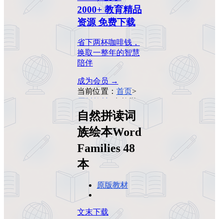
2000+ 教育精品
资源 免费下载
省下两杯咖啡钱，
换取一整年的智慧
陪伴
成为会员 →
当前位置：
首页
>
原版教材
>
自然拼
读词族绘本Word
自然拼读词
Families 48本
族绘本Word
Families 48
本
原版教材
文末下载