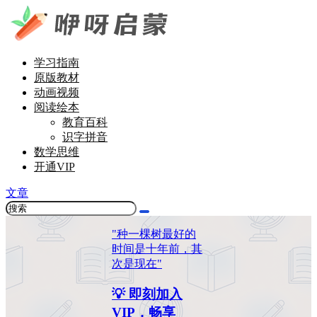
学习指南
原版教材
动画视频
阅读绘本
教育百科
识字拼音
数学思维
开通VIP
文章
"种一棵树最好的
时间是十年前，其
次是现在"
💡 即刻加入
VIP，畅享