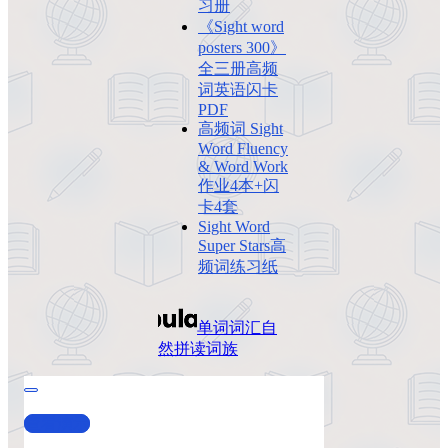
习册
《Sight word
posters 300》
全三册高频
词英语闪卡
PDF
高频词 Sight
Word Fluency
& Word Work
作业4本+闪
卡4套
Sight Word
Super Stars高
频词练习纸
单词词汇
自
然拼读
词族
查看演示