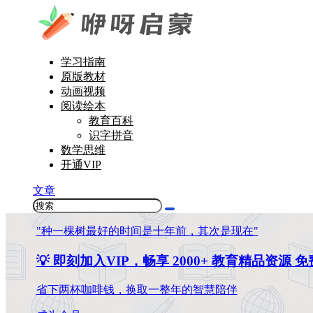
学习指南
原版教材
动画视频
阅读绘本
教育百科
识字拼音
数学思维
开通VIP
文章
"种一棵树最好的时间是十年前，其次是现在"
💡 即刻加入VIP，畅享 2000+ 教育精品资源 
省下两杯咖啡钱，换取一整年的智慧陪伴