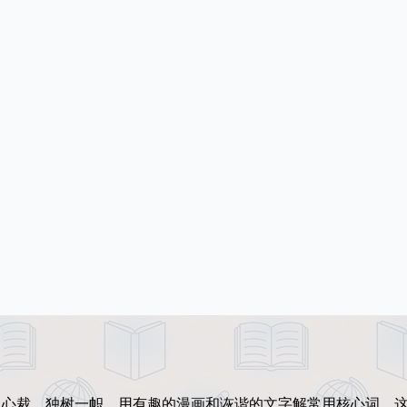
出心裁、独树一帜。用有趣的漫画和诙谐的文字解常用核心词。