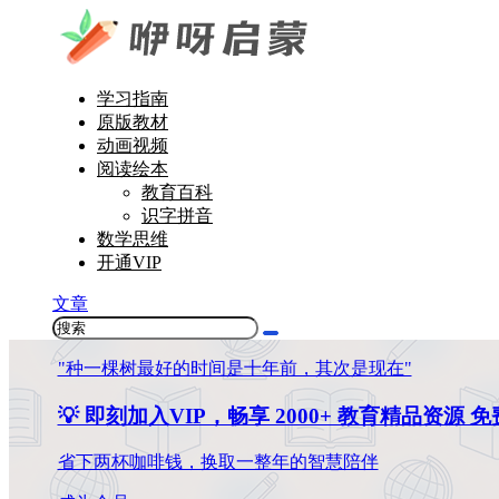
学习指南
原版教材
动画视频
阅读绘本
教育百科
识字拼音
数学思维
开通VIP
文章
"种一棵树最好的时间是十年前，其次是现在"
💡 即刻加入VIP，畅享 2000+ 教育精品资源 
省下两杯咖啡钱，换取一整年的智慧陪伴