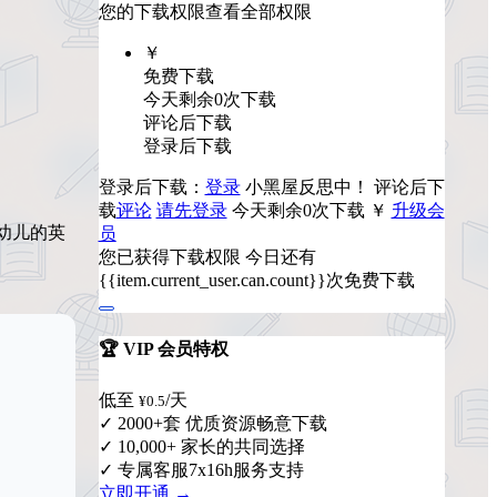
您的下载权限
查看全部权限
￥
免费下载
今天剩余0次下载
评论后下载
登录后下载
登录后下载：
登录
小黑屋反思中！
评论后下
载
评论
请先登录
今天剩余0次下载
￥
升级会
幼儿的英
员
您已获得下载权限
今日还有
{{item.current_user.can.count}}次免费下载
🏆 VIP 会员特权
低至
/天
¥0.5
✓ 2000+套 优质资源畅意下载
✓ 10,000+ 家长的共同选择
✓ 专属客服7x16h服务支持
立即开通 →