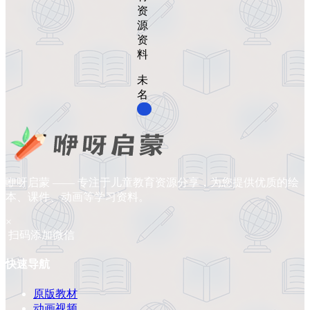
资
源
资
料
未
名
0
咿呀启蒙 —— 专注于儿童教育资源分享，为您提供优质的绘
本、课件、动画等学习资料。
×
扫码添加微信
快速导航
原版教材
动画视频