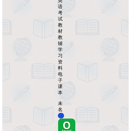
英
语
考
试
教
材
教
辅
学
习
资
料
电
子
课
本
未
名
0