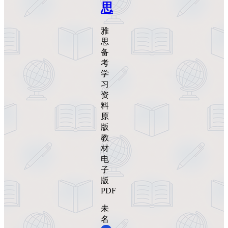
思
雅
思
备
考
学
习
资
料
原
版
教
材
电
子
版
PDF
未
名