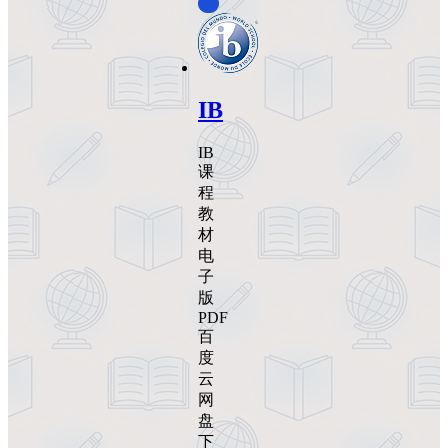
0
IB
IB
课
程
教
材
电
子
版
PDF
百
度
云
网
盘
下