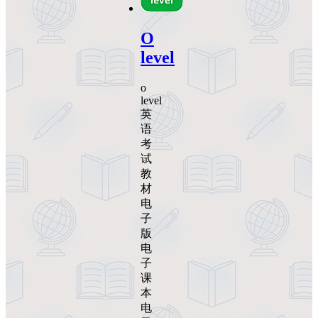
O
level
o
level
英
语
考
试
教
材
电
子
版
电
子
课
本
电