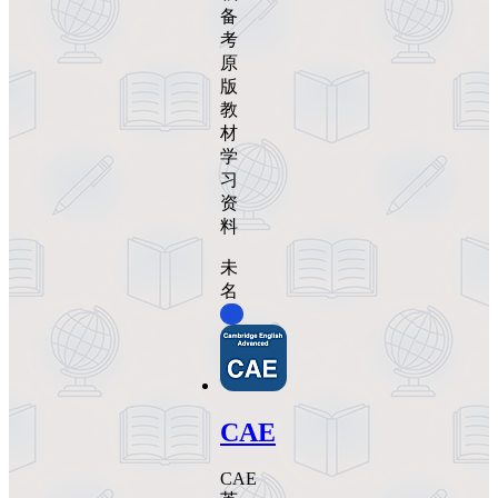
备
考
原
版
教
材
学
习
资
料
未
名
0
CAE
CAE