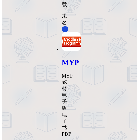
载
未
名
0
MYP
MYP
教
材
电
子
版
电
子
书
PDF