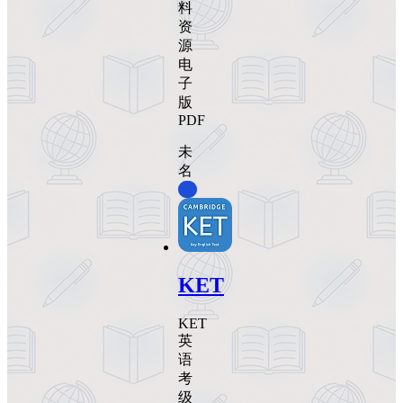
料
资
源
电
子
版
PDF
未
名
0
KET
KET
英
语
考
级