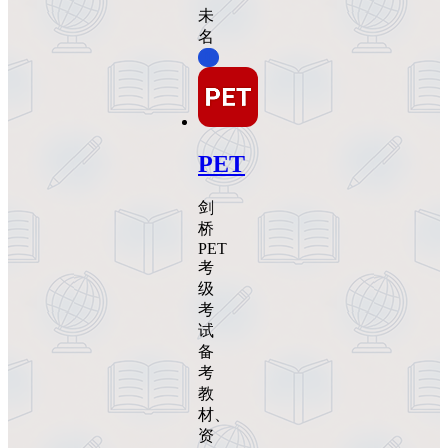
未
名
0
PET
剑
桥
PET
考
级
考
试
备
考
教
材、
资