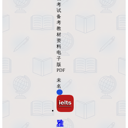
考
试
备
考
教
材
资
料
电
子
版
PDF
未
名
0
雅