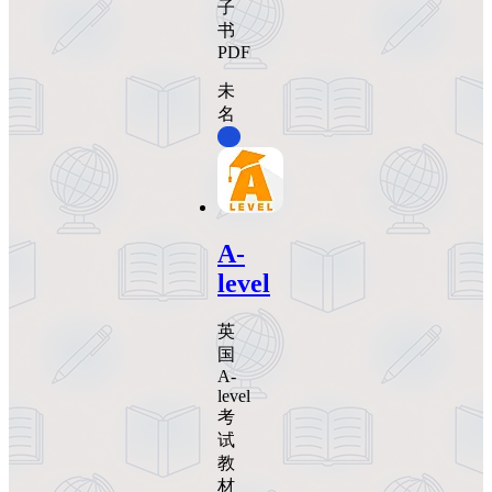
子
书
PDF
未
名
0
A-
level
英
国
A-
level
考
试
教
材