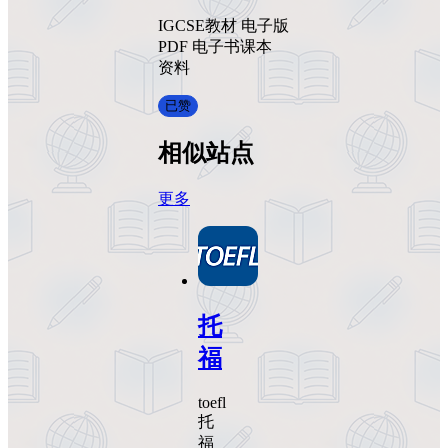
IGCSE教材 电子版
PDF 电子书课本
资料
已赞
相似站点
更多
托
福
toefl
托
福