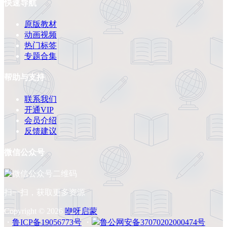
快速导航
原版教材
动画视频
热门标签
专题合集
帮助与支持
联系我们
开通VIP
会员介绍
反馈建议
微信公众号
扫一扫，获取更多资源
Copyright © 2026
咿呀启蒙
・
鲁ICP备19056773号
・
鲁公网安备37070202000474号