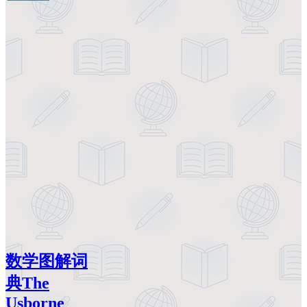
数学图解词
典The
Usborne