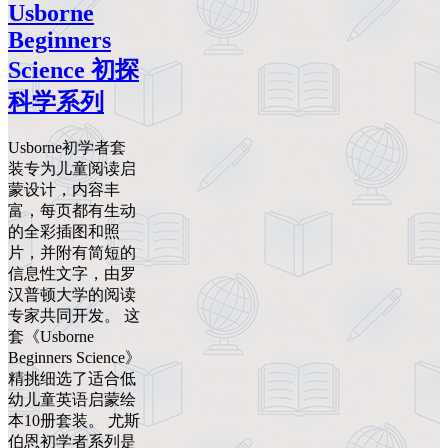
Usborne
Beginners
Science 初探
科学系列
Usborne初学者套
装专为儿童阅读启
蒙设计，内容丰
富，每页都有生动
的全彩插图和照
片，并附有简短的
信息性文字，由罗
汉普顿大学的阅读
专家共同开发。 这
套《Usborne
Beginners Science》
精挑细选了适合低
幼儿童英语启蒙绘
本10册套装。 尤斯
伯恩初学者系列是