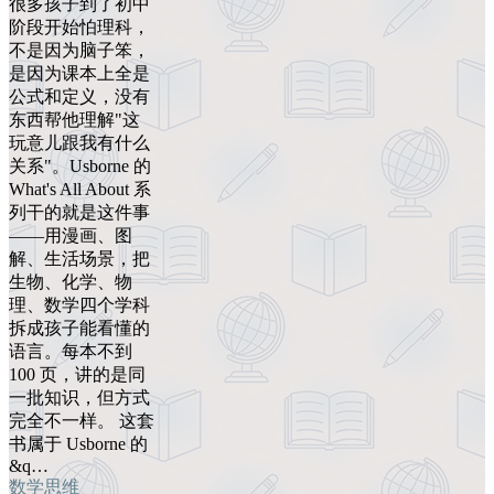
很多孩子到了初中
阶段开始怕理科，
不是因为脑子笨，
是因为课本上全是
公式和定义，没有
东西帮他理解"这
玩意儿跟我有什么
关系"。Usborne 的
What's All About 系
列干的就是这件事
——用漫画、图
解、生活场景，把
生物、化学、物
理、数学四个学科
拆成孩子能看懂的
语言。每本不到
100 页，讲的是同
一批知识，但方式
完全不一样。 这套
书属于 Usborne 的
&q…
数学思维