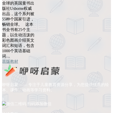
全球的英国童书出
版社Usborne权威
出品，这个系列被
55种个国家引进，
畅销全球。 这本
书全书有25个主
题，以生动活泼的
彩色图画介绍英文
词汇和短语，包含
1000个英语基础
词…
原版教材
咿呀启蒙 —— 专注于儿童教育资源分享，为您提供优质的绘
本、课件、动画等学习资料。
×
扫码添加微信