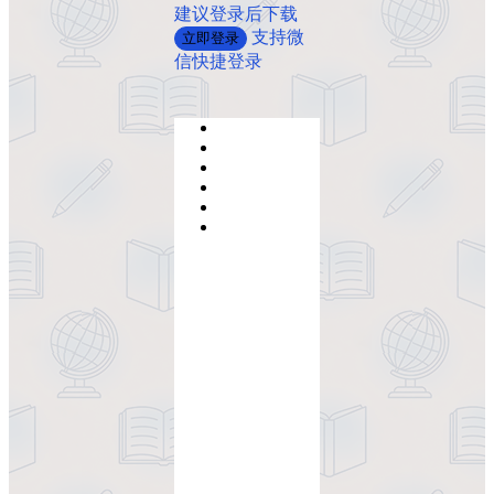
建议登录后下载
支持微
立即登录
信快捷登录