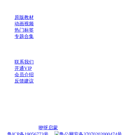
快速导航
原版教材
动画视频
热门标签
专题合集
帮助与支持
联系我们
开通VIP
会员介绍
反馈建议
微信公众号
扫一扫，获取更多资源
Copyright © 2026
咿呀启蒙
・
鲁ICP备19056773号
・
鲁公网安备37070202000474号