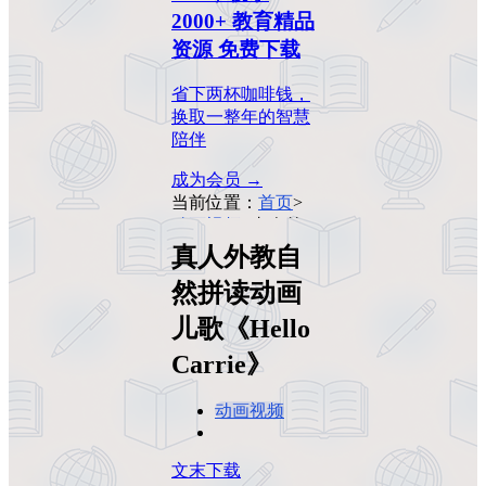
2000+ 教育精品
资源 免费下载
省下两杯咖啡钱，
换取一整年的智慧
陪伴
成为会员 →
当前位置：
首页
>
动画视频
>
真人外
教自然拼读动画儿
真人外教自
歌《Hello Carrie》
然拼读动画
儿歌《Hello
Carrie》
动画视频
文末下载