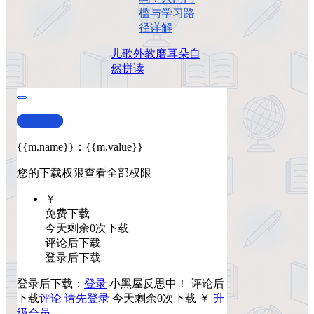
槛与学习路
径详解
儿歌
外教
磨耳朵
自
然拼读
查看演示
{{m.name}}
：
{{m.value}}
您的下载权限
查看全部权限
￥
免费下载
今天剩余0次下载
评论后下载
登录后下载
登录后下载：
登录
小黑屋反思中！
评论后
下载
评论
请先登录
今天剩余0次下载
￥
升
级会员