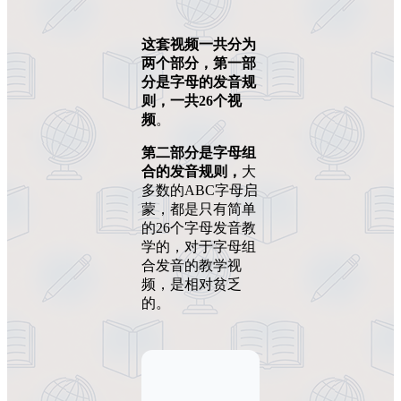
这套视频一共分为
两个部分，第一部
分是字母的发音规
则，一共26个视
频
。
第二部分是字母组
合的发音规则
，
大
多数的ABC字母启
蒙，都是只有简单
的26个字母发音教
学的，对于字母组
合发音的教学视
频，是相对贫乏
的。