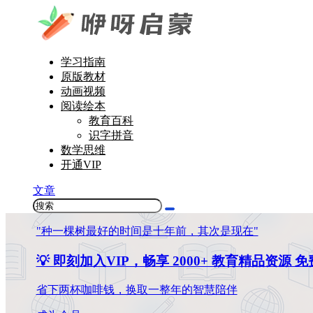
学习指南
原版教材
动画视频
阅读绘本
教育百科
识字拼音
数学思维
开通VIP
文章
"种一棵树最好的时间是十年前，其次是现在"
💡 即刻加入VIP，畅享 2000+ 教育精品资源 
省下两杯咖啡钱，换取一整年的智慧陪伴