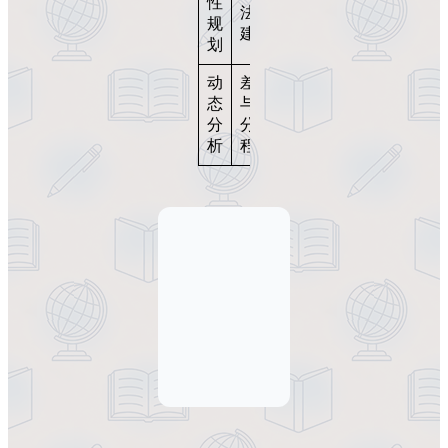
性
法与
最优
规
建模
分配
划
动
差分
经济
态
与微
系统
分
分方
变化
析
程
预测