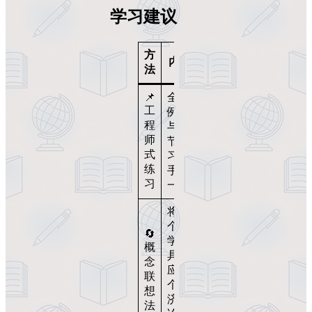
学习建议
方
内容
法
📌
全部
工
例题
程
与章
师
节练
式
习动
练
手做
习
一遍
将每
个数
🔄
学工
概
具对
念
应一
联
个经
想
济理
法