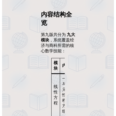
内容结构全
览
第九版共分为
九大
模块
，系统覆盖经
济与商科所需的核
心数学技能：
模
应用
内容
块
示例
一元
与多
供需
线
元线
平
性
性方
衡、
方
程、
成本
程
方程
分析
组