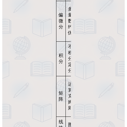
企业
多变
利润
偏
量函
最大
微
数、
化、
分
约束
资源
优化
配置
不定
累积
积
积
成
分、
分
本/
定积
收益
分
投资
运
组合
算、
矩
分
克莱
阵
析、
姆法
线性
则
模型
线
图解
资源