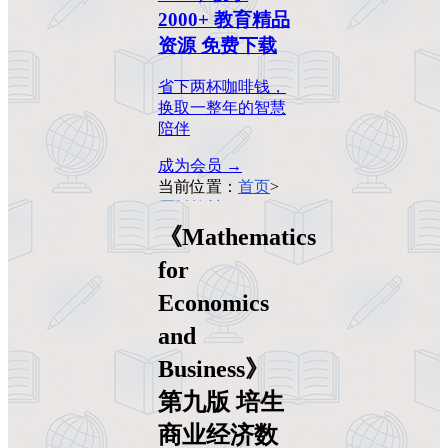
2000+ 教育精品
资源 免费下载
省下两杯咖啡钱，
换取一整年的智慧
陪伴
成为会员 →
当前位置：
首页
>
原版教材
>
《Mathematics for
《Mathematics
Economics and
for
Business》第九版
培生商业经济数学
Economics
教材
and
Business》
第九版 培生
商业经济数