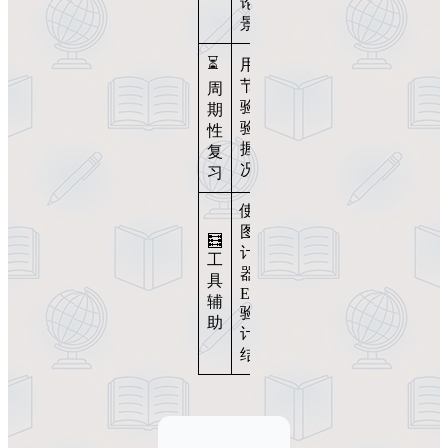
论场
景
⏳
用章
节测
周
验检
期
验掌
性
握情
复
况
习
使用
图形
🧮
计算
工
器、
具
Excel
辅
验证
助
计算
结果