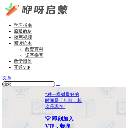
学习指南
原版教材
动画视频
阅读绘本
教育百科
识字拼音
数学思维
开通VIP
文章
"种一棵树最好的
时间是十年前，其
次是现在"
💡 即刻加入
VIP，畅享