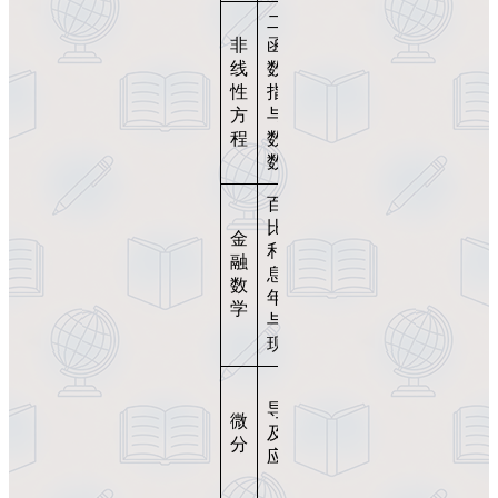
二次
非
函
收益
线
数、
曲
性
指数
线、
方
与对
增长
程
数函
模型
数
百分
比、
投资
金
利
评
融
息、
估、
数
年金
贷款
学
与折
模型
现
边际
导数
收
微
及其
益、
分
应用
最优
化