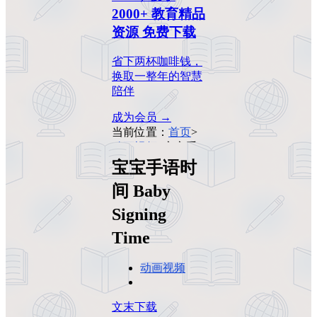
2000+ 教育精品
资源 免费下载
省下两杯咖啡钱，
换取一整年的智慧
陪伴
成为会员 →
当前位置：
首页
>
动画视频
>
宝宝手
语时间 Baby
宝宝手语时
Signing Time
间 Baby
Signing
Time
动画视频
文末下载