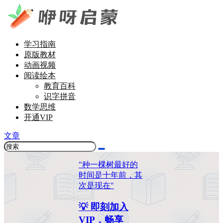
学习指南
原版教材
动画视频
阅读绘本
教育百科
识字拼音
数学思维
开通VIP
文章
"种一棵树最好的
时间是十年前，其
次是现在"
💡 即刻加入
VIP，畅享