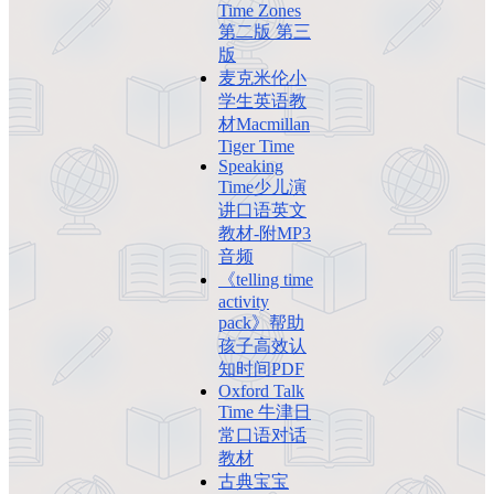
Time Zones
第二版 第三
版
麦克米伦小
学生英语教
材Macmillan
Tiger Time
Speaking
Time少儿演
讲口语英文
教材-附MP3
音频
《telling time
activity
pack》帮助
孩子高效认
知时间PDF
Oxford Talk
Time 牛津日
常口语对话
教材
古典宝宝