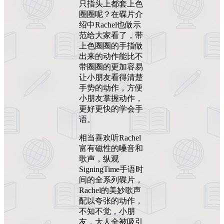
只指头上都套上色
圈圈呢？在碟片介
绍中Rachel也做示
范给大家看了，带
上色圈圈的手指做
出来的动作能比不
带圈圈的更加容易
让小朋友看得清楚
手势的动作，方便
小朋友掌握动作，
更好更快的学会手
语。
相当喜欢听Rachel
富有磁性的嗓音和
歌声，纵观
SigningTime手语时
间的全系列碟片，
Rachel的美妙歌声
配以夸张的动作，
不知不觉，小朋
友，大人全被吸引