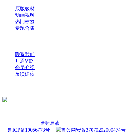
原版教材
动画视频
热门标签
专题合集
帮助与支持
联系我们
开通VIP
会员介绍
反馈建议
微信公众号
扫一扫，获取更多资源
Copyright © 2026
咿呀启蒙
・
鲁ICP备19056773号
・
鲁公网安备37070202000474号
查询 31 次，耗时 0.2288 秒