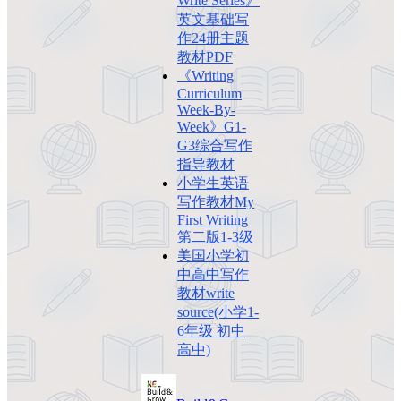
Write Series》
英文基础写
作24册主题
教材PDF
《Writing
Curriculum
Week-By-
Week》G1-
G3综合写作
指导教材
小学生英语
写作教材My
First Writing
第二版1-3级
美国小学初
中高中写作
教材write
source(小学1-
6年级 初中
高中)