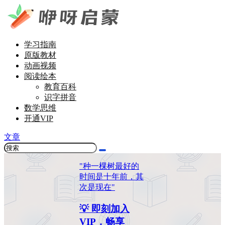
学习指南
原版教材
动画视频
阅读绘本
教育百科
识字拼音
数学思维
开通VIP
文章
"种一棵树最好的
时间是十年前，其
次是现在"
💡 即刻加入
VIP，畅享