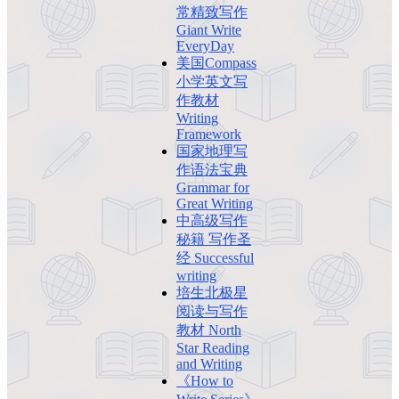
常精致写作
Giant Write
EveryDay
美国Compass
小学英文写
作教材
Writing
Framework
国家地理写
作语法宝典
Grammar for
Great Writing
中高级写作
秘籍 写作圣
经 Successful
writing
培生北极星
阅读与写作
教材 North
Star Reading
and Writing
《How to