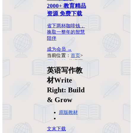
2000+ 教育精品
资源 免费下载
省下两杯咖啡钱，
换取一整年的智慧
陪伴
成为会员 →
当前位置：
首页
>
原版教材
>
英语写
作教材Write Right:
英语写作教
Build & Grow
材Write
Right: Build
& Grow
原版教材
文末下载