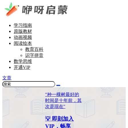
学习指南
原版教材
动画视频
阅读绘本
教育百科
识字拼音
数学思维
开通VIP
文章
"种一棵树最好的
时间是十年前，其
次是现在"
💡 即刻加入
VIP，畅享