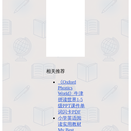
相关推荐
《Oxford
Phonics
World》牛津
拼读世界1-5
级PPT课件单
词闪卡PDF
小学英语阅
读实用教材
My Best