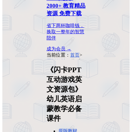
2000+ 教育精品
资源 免费下载
省下两杯咖啡钱，
换取一整年的智慧
陪伴
成为会员 →
当前位置：
首页
>
原版教材
>
《闪卡
PPT互动游戏英文
《闪卡PPT
资源包》幼儿英语
互动游戏英
启蒙教学必备课件
文资源包》
幼儿英语启
蒙教学必备
课件
原版教材