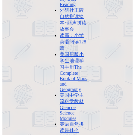
Reading
外研社王牌
自然拼读绘
本~丽声拼读
故事会
读霸：小学
英语阅读128
篇
美国原版小
学生地理学
习手册The
Complete
Book of Maps
and
Geography
美国中学主
流科学教材
Glencoe
Science
Modules
英语自然拼
读是什么