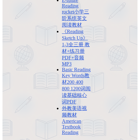
E-future
Reading
rocket小学三
阶系统英文
阅读教材
《Reading
Sketch Up》
1-3全三册 教
材+练习册
PDF+音频
MP3
Basic Reading
Key Words教
材200 400
800 1200词阅
读基础核心
词PDF
外教美语视
频教材
American
Textbook
Reading