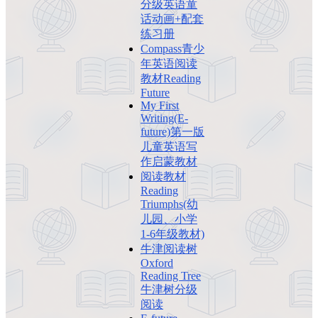
分级英语童
话动画+配套
练习册
Compass青少
年英语阅读
教材Reading
Future
My First
Writing(E-
future)第一版
儿童英语写
作启蒙教材
阅读教材
Reading
Triumphs(幼
儿园、小学
1-6年级教材)
牛津阅读树
Oxford
Reading Tree
牛津树分级
阅读