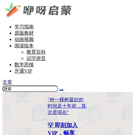
学习指南
原版教材
动画视频
阅读绘本
教育百科
识字拼音
数学思维
开通VIP
文章
"种一棵树最好的
时间是十年前，其
次是现在"
💡 即刻加入
VIP，畅享