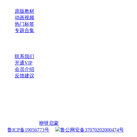
原版教材
动画视频
热门标签
专题合集
帮助与支持
联系我们
开通VIP
会员介绍
反馈建议
微信公众号
扫一扫，获取更多资源
Copyright © 2026
咿呀启蒙
・
鲁ICP备19056773号
・
鲁公网安备37070202000474号
查询 31 次，耗时 0.2286 秒