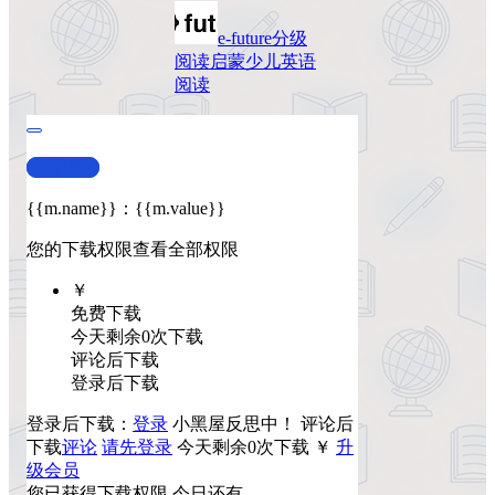
e-future
分级
阅读
启蒙
少儿英语
阅读
查看演示
{{m.name}}
：
{{m.value}}
您的下载权限
查看全部权限
￥
免费下载
今天剩余0次下载
评论后下载
登录后下载
登录后下载：
登录
小黑屋反思中！
评论后
下载
评论
请先登录
今天剩余0次下载
￥
升
级会员
您已获得下载权限
今日还有