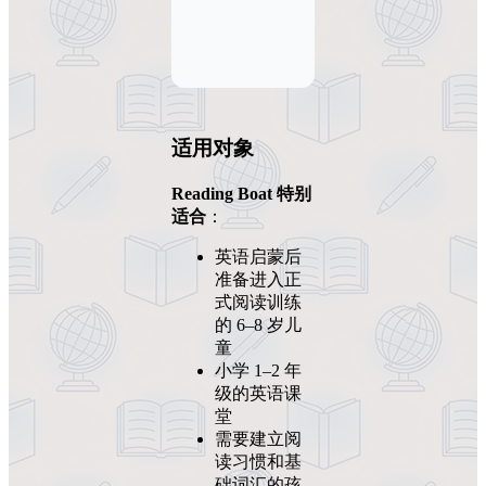
适
用对象
Reading Boat 特别
适合
：
英语启蒙后
准备进入正
式阅读训练
的 6–8 岁儿
童
小学 1–2 年
级的英语课
堂
需要建立阅
读习惯和基
础词汇的孩