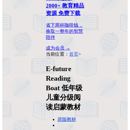
2000+ 教育精品
资源 免费下载
省下两杯咖啡钱，
换取一整年的智慧
陪伴
成为会员 →
当前位置：
首页
>
原版教材
>
E-future
Reading Boat 低年
E-future
级儿童分级阅读启
Reading
蒙教材
Boat 低年级
儿童分级阅
读启蒙教材
原版教材